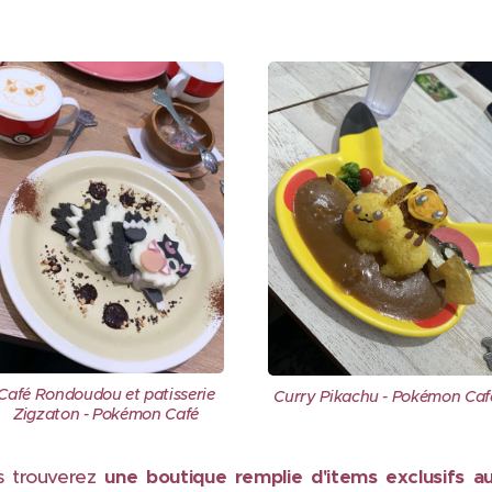
Café Rondoudou et patisserie
Curry Pikachu - Pokémon Caf
Zigzaton - Pokémon Café
s trouverez
une boutique remplie d'items exclusifs
a