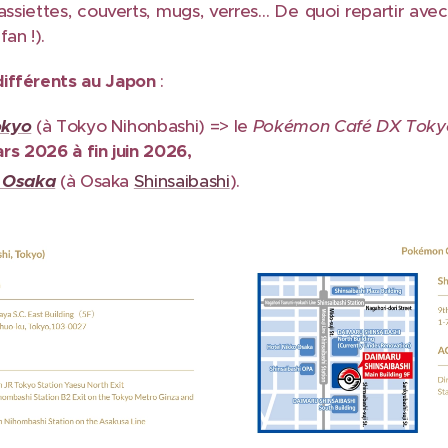
assiettes, couverts, mugs, verres… De quoi repartir avec 
an !).
différents au Japon
:
okyo
(à Tokyo Nihonbashi) => le
Pokémon Café
DX Tok
rs 2026 à fin juin 2026,
 Osaka
(à Osaka
Shinsaibashi
).