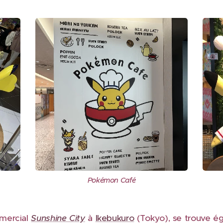
Pokémon Café
mercial
Sunshine City
à
Ikebukuro
(Tokyo), se trouve é