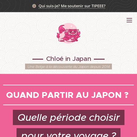
Qui suis-je?
Me soutenir sur TIPEEE?
Chloé in Japan
Une Belge à la découverte du Japon depuis 2014
QUAND PARTIR AU JAPON ?
Quelle période choisir
pour votre voyage ?