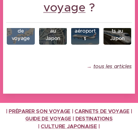
voyage
?
Billet
Durée et
d'avion
itinéraire
Budget
et
Transpor
de
au
aéroport
ts au
voyage
Japon
s
Japon
→
tous les articles
|
PRÉPARER SON VOYAGE
|
CARNETS DE VOYAGE
|
GUIDE DE VOYAGE
|
DESTINATIONS
CULTURE
JAPONAISE
|
|