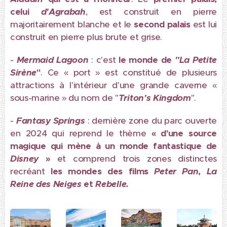
celui
d'Agrabah
, est construit en pierre
majoritairement blanche et le
second palais
est lui
construit en pierre plus brute et grise.
-
Mermaid Lagoon
: c'est
le monde de
"La Petite
Sirène
"
. Ce « port » est constitué de plusieurs
attractions à l'intérieur d'une grande caverne «
sous-marine » du nom de "
Triton's Kingdom
".
-
Fantasy Springs
: dernière zone du parc ouverte
en 2024 qui reprend le thème
« d'une source
magique qui mène à un monde fantastique de
Disney
»
et comprend trois zones distinctes
recréant
les mondes des films
Peter Pan
,
La
Reine des Neiges
et
Rebelle.