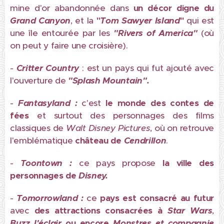
mine d'or abandonnée dans
un décor digne du
Grand Canyon
, et la
"
Tom Sawyer Island
"
qui est
une île entourée par les
"Rivers of America"
(où
on peut y faire une croisière).
-
Critter Country
: est un pays qui fut ajouté avec
l'ouverture de
"Splash Mountain".
-
Fantasyland :
c'est
le monde des contes de
fées
et surtout des personnages des films
classiques de
Walt Disney Pictures
, où on retrouve
l'emblématique
château de
Cendrillon
.
-
Toontown :
ce pays propose
la ville des
personnages de
Disney.
-
Tomorrowland :
ce
pays est consacré au futur
avec
des attractions consacrées à
Star Wars
,
Buzz l'éclair
ou encore
Monstres et compagnie