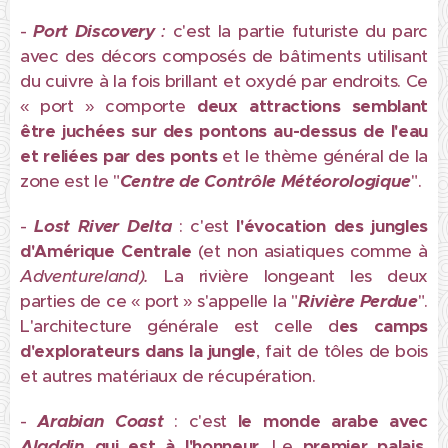
-
Port Discovery
:
c'est la partie futuriste du parc
avec des décors composés de bâtiments utilisant
du cuivre à la fois brillant et oxydé par endroits. Ce
« port » comporte
deux attractions semblant
être juchées sur des pontons au-dessus de l'eau
et reliées par des ponts
et le thème général de la
zone est le "
Centre de Contrôle Météorologique
".
-
Lost River Delta
: c'est
l'évocation des jungles
d'Amérique Centrale
(et non asiatiques comme à
Adventureland).
La rivière longeant les deux
parties de ce « port » s'appelle la "
Rivière Perdue
".
L'architecture générale est celle d
es camps
d'explorateurs dans la jungle
, fait de tôles de bois
et autres matériaux de récupération.
-
Arabian Coast
: c'est
le monde arabe avec
Aladdin
qui est à l'honneur
. Le
premier palais,