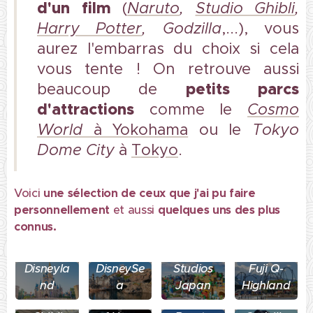
d'un film
(
Naruto
,
Studio Ghibli
,
Harry Potter
, Godzilla
,...), vous
aurez l'embarras du choix si cela
vous tente ! On retrouve aussi
petits parcs
beaucoup de
d'attractions
comme le
Cosmo
World
à Yokohama
ou le
Tokyo
Dome City
à
Tokyo
.
Voici
une sélection de ceux que j'ai pu faire
personnellement
et aussi
quelques uns des plus
connus.
Tokyo
Tokyo
Universal
Disneyla
DisneySe
Studios
Fuji Q-
The
nd
a
Japan
Highland
Making
Naruto x