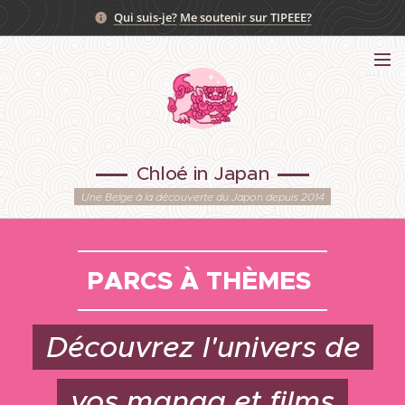
Qui suis-je?
Me soutenir sur TIPEEE?
Chloé in Japan
Une Belge à la découverte du Japon depuis 2014
PARCS À THÈMES
Découvrez l'univers de
vos manga et films