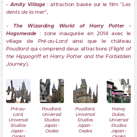
-
Amity Village
: attraction basée sur le film "
Les
dents de la mer
",
-
The Wizarding World of Harry Potter -
Hogsmeade
: zone inaugurée en 2014 avec le
village de
Pré-au-Lard
ainsi que le château
Poudlard
qui comprend deux attractions (
Flight of
the Hippogriff
et
Harry Potter and the Forbidden
Journey
).
Pré-au-
Poudlard,
Poudlard,
Honey
Lard,
Universal
Universal
Dukes,
Universal
Studios
Studios
Universal
Studios
Japan -
Japan -
Studios
Japan -
Osaka
Osaka
Japan -
Osaka
Osaka