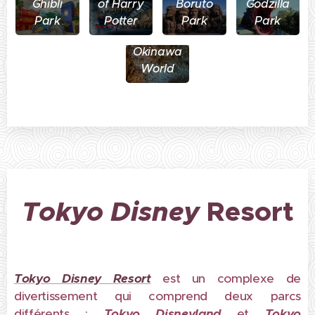
Ghibli
of Harry
Boruto
Godzilla
Park
Potter
Park
Park
Okinawa
World
Tokyo Disney
Resort
Tokyo Disney Resort
est un complexe de
divertissement qui comprend deux parcs
différents :
Tokyo Disneyland
et
Tokyo