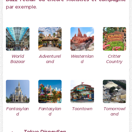
par exemple.
World
Adventurel
Westernlan
Critter
Bazaar
and
d
Country
Fantasylan
Fantasylan
Toontown
Tomorrowl
d
d
and
Tokyo DisneySea