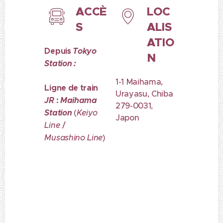
ACCÈ
LOC
S
ALIS
ATIO
Depuis
Tokyo
N
Station :
1-1 Maihama,
Ligne de train
Urayasu, Chiba
JR
:
Maihama
279-0031,
Station
(
Keiyo
Japon
Line
/
Musashino Line
)