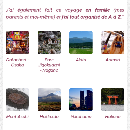
J'ai également fait ce voyage
en famille
(mes
parents et moi-même) et
j'ai tout organisé de A à Z
."
Dotonbori -
Parc
Akita
Aomori
Osaka
Jigokudani
- Nagano
Mont Asahi
Hokkaido
Yokohama
Hakone