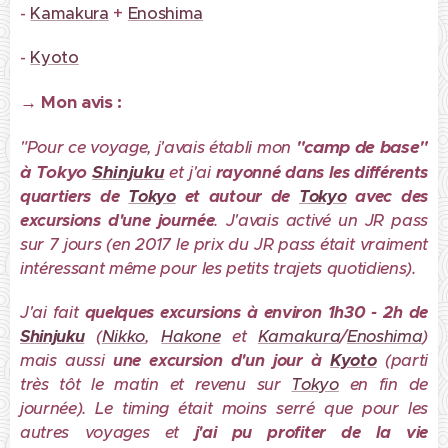
-
Kamakura
+
Enoshima
-
Kyoto
→
Mon avis :
"camp de base"
"Pour ce voyage, j'avais établi mon
à Tokyo
Shinjuku
et j'ai
rayonné dans les différents
quartiers de
Tokyo
et autour de
Tokyo
avec des
excursions d'une journée
. J'avais activé un JR pass
sur 7 jours (en 2017 le prix du JR pass était vraiment
intéressant même pour les petits trajets quotidiens).
J'ai fait
quelques excursions à environ 1h30 - 2h de
Shinjuku
(
Nikko
,
Hakone
et
Kamakura
/
Enoshima
)
mais aussi
une excursion d'un jour à
Kyoto
(parti
très tôt le matin et revenu sur
Tokyo
en fin de
journée). Le timing était moins serré que pour les
autres voyages et
j'ai pu profiter de la vie