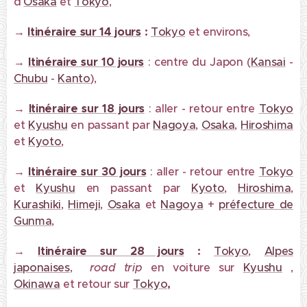
d'
Osaka
et
Tokyo
,
→
Itinéraire sur 14 jours
:
Tokyo
et environs,
→
Itinéraire sur 10 jours
: centre du Japon (
Kansai
-
Chubu
-
Kanto
),
→
Itinéraire sur 18 jours
: aller - retour entre
Tokyo
et
Kyushu
en passant par
Nagoya
,
Osaka
,
Hiroshima
et
Kyoto
,
→
Itinér
air
e s
u
r 30
jours
: aller - retour entre
Tokyo
et
Kyushu
en passant par
Kyoto
,
Hiroshima
,
Kurashiki
,
Himeji
,
Osaka
et
Nagoya
+
préfecture de
Gunma
,
→
Itinéraire sur 28 jours
:
Tokyo
,
Alpes
japonaises
,
road trip
en voiture sur
Kyushu
,
Okinawa
et retour sur
Tokyo
,