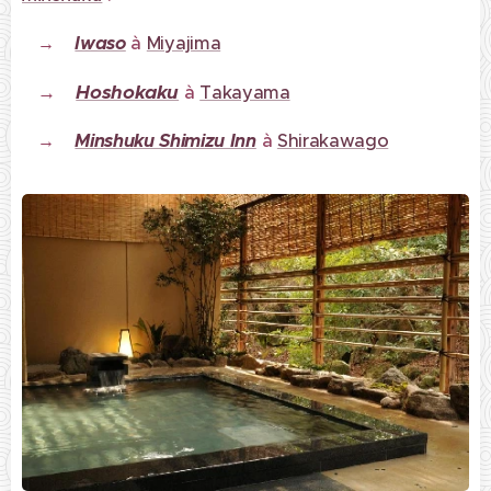
→
Iwaso
à
Miyajima
→
Hoshokaku
à
Takayama
→
Minshuku Shimizu Inn
à
Shirakawago