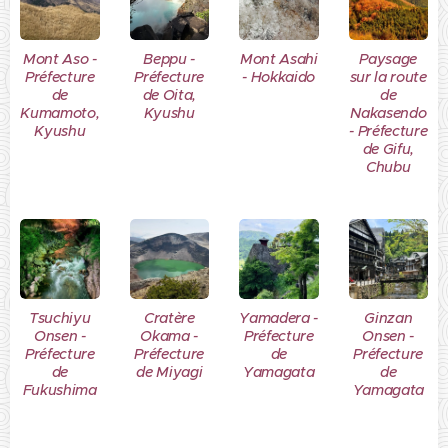
Mont Aso -
Beppu -
Mont Asahi
Paysage
Préfecture
Préfecture
- Hokkaido
sur la route
de
de Oita,
de
Kumamoto,
Kyushu
Nakasendo
Kyushu
- Préfecture
de Gifu,
Chubu
Tsuchiyu
Cratère
Yamadera -
Ginzan
Onsen -
Okama -
Préfecture
Onsen -
Préfecture
Préfecture
de
Préfecture
de
de Miyagi
Yamagata
de
Fukushima
Yamagata