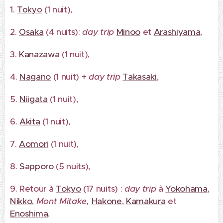
1.
(1 nuit),
Tokyo
2.
Osaka
(4 nuits):
day trip
Minoo
et
Arashiyama
,
3.
Kanazawa
(1 nuit),
4.
Nagano
(1 nuit) +
day trip
Takasaki
,
5.
Niigata
(1 nuit),
6.
Akita
(1 nuit),
7.
Aomori
(1 nuit),
8.
Sapporo
(5 nuits),
9. Retour à
Tokyo
(17 nuits) :
day trip
à
Yokohama
,
Nikko
,
Mont
Mitake,
Hakone
,
Kamakura
et
Enoshima
.