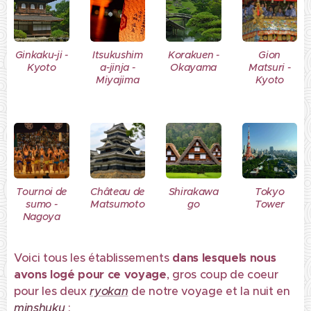
Ginkaku-ji -
Itsukushim
Korakuen -
Gion
Kyoto
a-jinja -
Okayama
Matsuri -
Miyajima
Kyoto
Tournoi de
Château de
Shirakawa
Tokyo
sumo -
Matsumoto
go
Tower
Nagoya
Voici tous les établissements
dans lesquels nous
avons logé pour ce voyage
, gros coup de coeur
pour les deux
ryokan
de notre voyage et la nuit en
minshuku
: