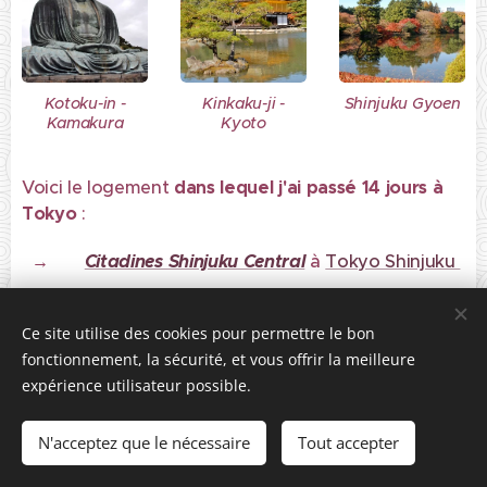
Kotoku-in -
Kinkaku-ji -
Shinjuku Gyoen
Kamakura
Kyoto
Voici le logement
dans lequel j'ai passé 14 jours à
Tokyo
:
→
Citadines Shinjuku Central
à
Tokyo Shinjuku
Ce site utilise des cookies pour permettre le bon
fonctionnement, la sécurité, et vous offrir la meilleure
expérience utilisateur possible.
N'acceptez que le nécessaire
Tout accepter