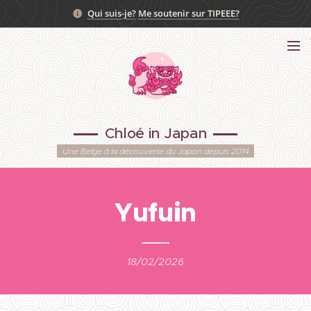
Qui suis-je?
Me soutenir sur TIPEEE?
Chloé in Japan
Une Belge à la découverte du Japon depuis 2014
Yufuin
18/02/2026