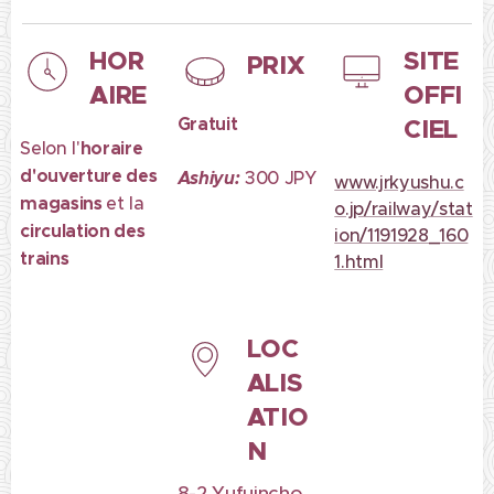
HOR
SITE
PRIX
AIRE
OFFI
Gratuit
CIEL
Selon l'
horaire
d'ouverture des
Ashiyu:
300 JPY
www.jrkyushu.c
magasins
et la
o.jp/railway/stat
circulation des
ion/1191928_160
trains
1.html
LOC
ALIS
ATIO
N
8-2 Yufuincho