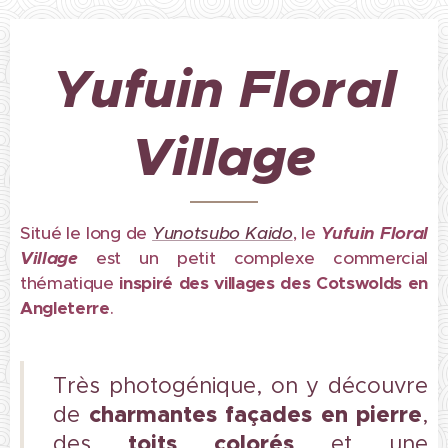
Yufuin Floral
Village
Situé le long de
Yunotsubo Kaido
, le
Yufuin Floral
Village
est un petit complexe commercial
thématique
inspiré des villages des Cotswolds en
Angleterre
.
Très photogénique, on y découvre
charmantes façades en pierre
de
,
toits colorés
des
et une