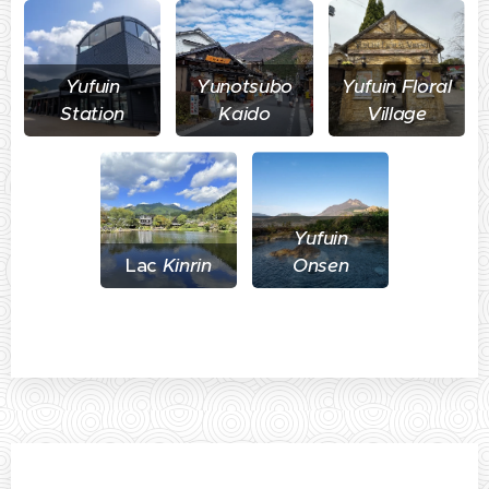
Yufuin
Yunotsubo
Yufuin Floral
Station
Kaido
Village
Yufuin
Lac
Kinrin
Onsen