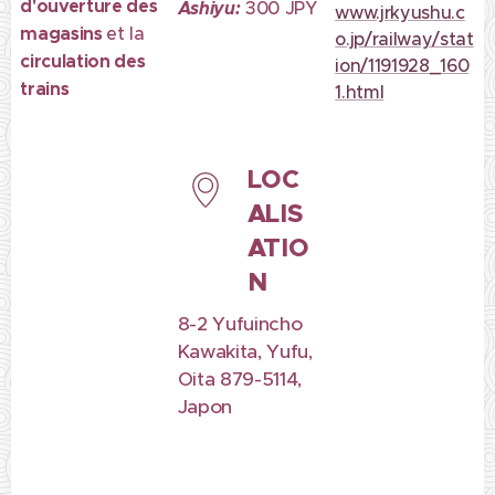
d'ouverture des
Ashiyu:
300 JPY
www.jrkyushu.c
magasins
et la
o.jp/railway/stat
circulation des
ion/1191928_160
trains
1.html
LOC
ALIS
ATIO
N
8-2 Yufuincho
Kawakita, Yufu,
Oita 879-5114,
Japon