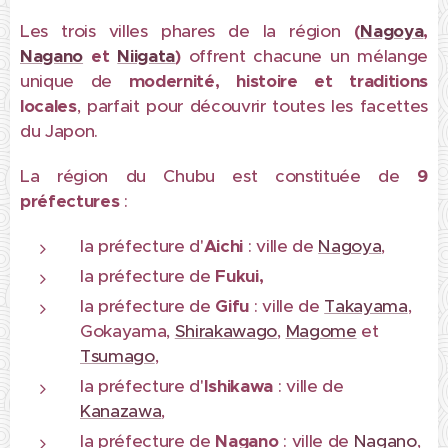
Les trois villes phares de la région
(
Nagoya
,
Nagano
et
Niigata
)
offrent chacune un mélange
unique de
modernité, histoire et traditions
locales
, parfait pour découvrir toutes les facettes
du Japon.
La région du Chubu est constituée de
9
préfectures
:
la préfecture d'
Aichi
: ville de
Nagoya
,
la préfecture de
Fukui,
la préfecture de
Gifu
: ville de
Takayama
,
Gokayama,
Shirakawago
,
Magome
et
Tsumago
,
la préfecture d'
Ishikawa
: ville de
Kanazawa
,
la préfecture de
Nagano
: ville de
Nagano
,