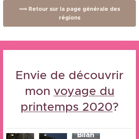
⟹ Retour sur la page générale des
régions
Envie de découvrir
mon
voyage du
17/06/2024
17/06/2024
printemps 2020
?
Voyage
Voyage
Printemps
Printemps
2020
2020
14/06/2024
-
-
Bilan