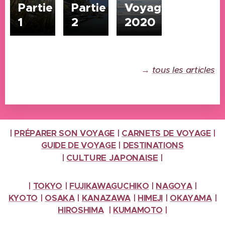
Partie
Partie
Voyage
1
2
2020
→
tous les articles
|
PRÉPARER SON VOYAGE
|
CARNETS DE VOYAGE
|
GUIDE DE VOYAGE
|
DESTINATIONS
CULTURE
JAPONAISE
|
|
|
TOKYO
|
FUJIKAWAGUCHIKO
|
NAGOYA
|
KYOTO
|
OSAKA
|
KANAZAWA
|
HIMEJI
|
OKAYAMA
|
HIROSHIMA
|
KUMAMOTO
|