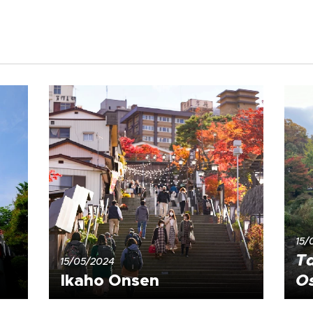
15/
T
15/05/2024
Ikaho Onsen
O