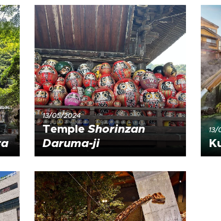
13/05/2024
Temple
Shorinzan
13/
ra
Daruma-ji
K