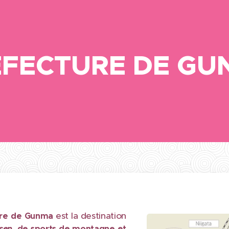
ÉFECTURE DE GU
est la destination
re de
Gunma
sen
, de sports de montagne et