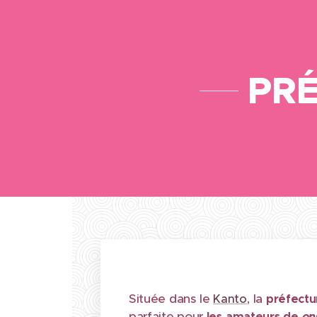
PR
Située dans le
, la
Kanto
préfectu
parfaite pour
les
amateurs de
on