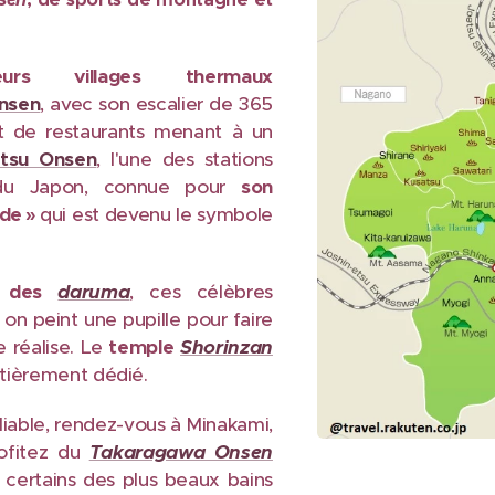
eurs
villages thermaux
nsen
, avec son escalier de 365
 de restaurants menant à un
tsu Onsen
, l'une des stations
s du Japon, connue pour
son
ude »
qui est devenu le symbole
u des
daruma
, ces célèbres
on peint une pupille pour faire
e réalise. Le
temple
Shorinzan
entièrement dédié.
liable, rendez-vous à Minakami,
ofitez du
Takaragawa Onsen
certains des plus beaux bains