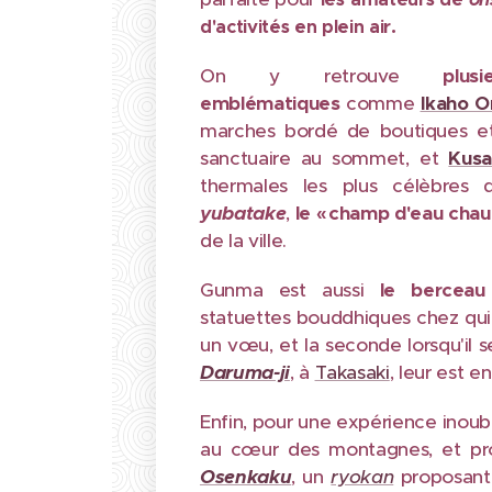
d'activités en plein air.
On y retrouve
plusi
emblématiques
comme
Ikaho O
marches bordé de boutiques et
sanctuaire au sommet, et
Kusa
thermales les plus célèbre
yubatake
,
le « champ d'eau cha
de la ville.
Gunma est aussi
le
bercea
statuettes bouddhiques chez qui 
un vœu, et la seconde lorsqu'il s
Daruma-ji
, à
Takasaki
, leur est 
Enfin, pour une expérience inoub
au cœur des montagnes, et pr
Osenkaku
, un
ryokan
proposant 