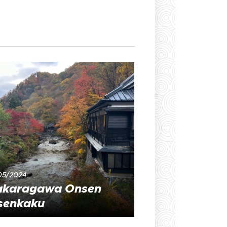
05/2024
akaragawa Onsen
senkaku