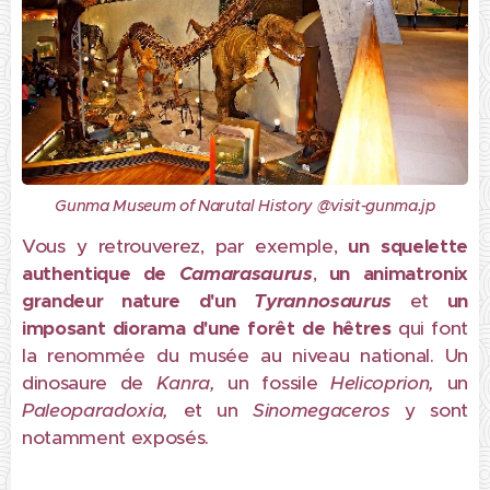
Gunma Museum of Narutal History @visit-gunma.jp
Vous y retrouverez, par exemple,
un squelette
authentique de
Camarasaurus
,
un animatronix
grandeur nature d'un
Tyrannosaurus
et
un
imposant diorama d'une forêt de hêtres
qui font
la renommée du musée au niveau national. Un
dinosaure de
Kanra,
un fossile
Helicoprion,
un
Paleoparadoxia,
et un
Sinomegaceros
y sont
notamment exposés.