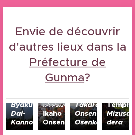
Envie de découvrir
d'autres lieux dans la
Préfecture de
Gunma
?
23/10/2024
Takasaki
15/05/2024
15/05/2024
Byakue
Takaragawa
Temple
15/05/2024
Dai-
Ikaho
Onsen
Mizusa
Kannon
Onsen
Osenkaku
dera