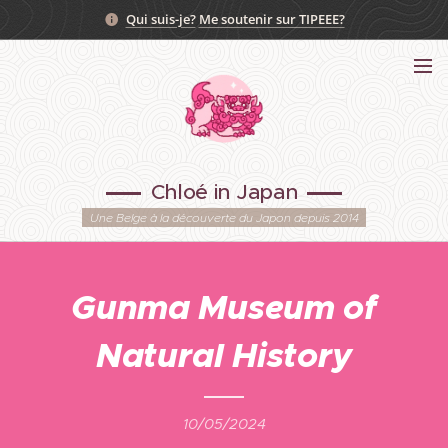
Qui suis-je?
Me soutenir sur TIPEEE?
Chloé in Japan
Une Belge à la découverte du Japon depuis 2014
Gunma Museum of
Natural History
10/05/2024