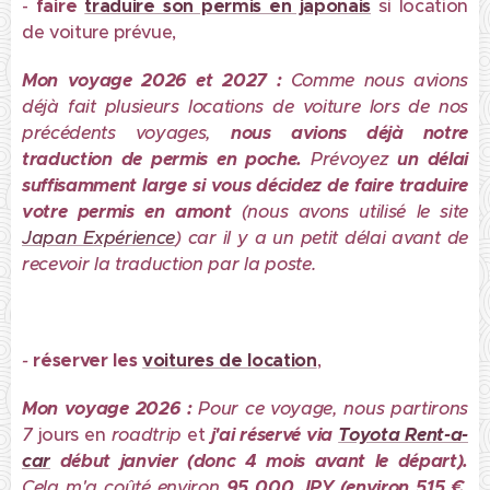
-
faire
traduire son permis en japonais
si location
de voiture prévue,
Mon voyage 2026 et 2027 :
Comme nous avions
déjà fait plusieurs locations de voiture lors de nos
précédents voyages,
nous avions déjà notre
traduction de permis en poche.
Prévoyez
un délai
suffisamment large si vous décidez de faire traduire
votre permis en amont
(nous avons utilisé le site
Japan Expérience
) car il y a un petit délai avant de
recevoir la traduction par la poste.
-
réserver
les
voitures de location
,
Mon voyage 2026 :
Pour ce voyage, nous partirons
7
jours en
roadtrip
et
j'ai réservé via
Toyota Rent-a-
car
début janvier (donc 4 mois avant le départ).
Cela m'a coûté environ
95
000 JPY (environ 515 €,