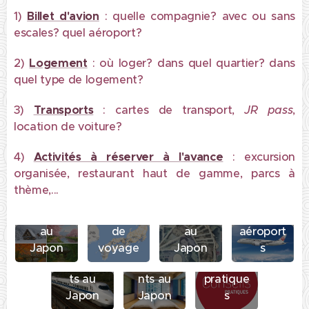
1)
Billet d'avion
:
quelle compagnie? avec ou sans
escales? quel aéroport?
2)
Logement
: où loger? dans quel quartier? dans
quel type de logement?
3)
Transports
:
cartes de transport,
JR pass
,
location de voiture?
4)
Activités à réserver à l'avance
:
excursion
organisée, restaurant haut de gamme, parcs à
Billet
thème,...
Durée et
d'avion
Saisons
itinéraire
Budget
et
au
de
au
aéroport
Japon
voyage
Japon
s
Transpor
Logeme
Conseils
ts au
nts au
pratique
Japon
Japon
s