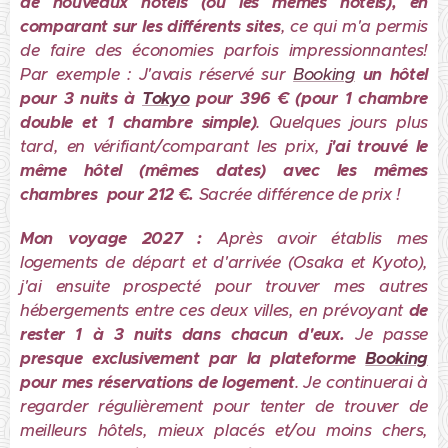
de nouveaux hôtels (ou les mêmes hôtels), en
comparant sur les différents sites
, ce qui m'a permis
de faire des économies parfois impressionnantes!
Par exemple : J'avais réservé sur
Booking
un hôtel
pour 3 nuits à
Tokyo
pour 396 € (pour 1 chambre
double et 1 chambre simple)
. Quelques jours plus
tard, en vérifiant/comparant les prix,
j'ai trouvé le
même hôtel (mêmes dates) avec les mêmes
chambres pour 212 €.
Sacrée différence de prix !
Mon voyage 2027 :
Après avoir établis mes
logements de départ et d'arrivée (Osaka et Kyoto),
j'
ai ensuite prospecté pour trouver mes autres
hébergements entre ces deux villes, en prévoyant
de
rester 1 à 3 nuits dans chacun d'eux.
Je passe
presque exclusivement par la plateforme
Booking
pour mes réservations de logement
. Je continuerai à
regarder régulièrement pour tenter de trouver de
meilleurs hôtels, mieux placés et/ou moins chers,