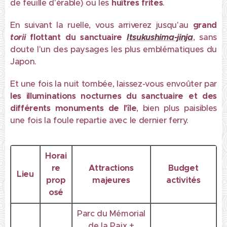
de feuille d'érable) ou les
huîtres frites
.
En suivant la ruelle, vous arriverez jusqu'au
grand
torii
flottant du sanctuaire
Itsukushima-jinja
, sans
doute l'un des paysages les plus emblématiques du
Japon.
Et une fois la nuit tombée, laissez-vous envoûter par
les illuminations nocturnes
du sanctuaire et des
différents monuments de l'île
, bien plus paisibles
une fois la foule repartie avec le dernier ferry.
Horai
re
Attractions
Budget
Lieu
prop
majeures
activités
osé
Parc du Mémorial
de la Paix +