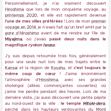
Personnellement, je n'ai vraiment découvert
Hiroshima
que lors de mon cinquième voyage, au
printemps 2020
, et elle est rapidement devenue
l'une de mes villes préférées
! Lors de mon
premier
voyage en 2014
, je n'avais fait qu'un bref arrêt par la
gare d'Hiroshima
avant de me rendre sur l'île de
Miyajima
, où j'avais
passé deux nuits dans le
magnifique
ryokan
Iwaso
.
J'y suis depuis retournée trois fois, généralement
pour une seule nuit lors de mes trajets entre le
Kansai
et la région de
Kyushu
, et
c'est toujours le
même coup de cœur
! J'aime énormément
l'atmosphère d'
Hiroshima
, avec ses grandes
shotengai
(allées commerçantes couvertes) où
j'aime me perdre pendant des heures. Lors de ma
dernière visite, j'ai aussi découvert une petite pépite
au nord-ouest de la ville :
le
temple
Mitaki-dera
,
perché dans les hauteurs verdoyantes du
Mont