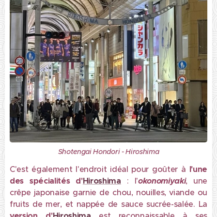
Shotengai Hondori - Hiroshima
C'est également l'endroit idéal pour goûter à
l'une
des spécialités d'
Hiroshima
: l'
okonomiyaki
, une
crêpe japonaise garnie de chou, nouilles, viande ou
fruits de mer, et nappée de sauce sucrée-salée. La
v
ersion d'
Hiroshima
est reconnaissable à ses