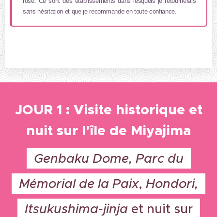
rose. Ce sont des établissements dans lesquels je retournerais
sans hésitation et que je recommande en toute confiance.
JOUR 1 : Visite historique et
nuit sur l'île de Miyajima
Genbaku Dome,
Parc du
Mémorial de la Paix
,
Hondori,
Itsukushima-jinja
et nuit sur