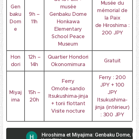
Musée du
Gen
musée
mémorial de
baku
9h –
Genbaku Dome
la Paix
Dom
11h
Honkawa
de Hiroshima :
e
Elementary
200 JPY
School Peace
Museum
Hon
12h –
Quartier Hondori
Gratuit
dori
14h
Okonomimura
Ferry : 200
Ferry
JPY + 100
Omote-sando
Miyaj
15h –
JPY
Itsukushima-jinja
ima
20h
Itsukushima-
+ torii flottant
jinja (intérieur)
Visite nocture
: 300 JPY