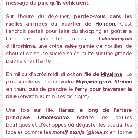
message de paix qu'ils véhiculent.
Sur l'heure du déjeuner,
perdez-vous dans les
ruelles animées du
quartier de
Hondori
. C'est
l'endroit parfait pour faire du shopping et goûter à
l'une des spécialités locales :
l'
okonomiyaki
d'Hiroshima
, une crêpe salée garnie de nouilles, de
chou et de sauce sucrée-salée, cuite sur une grande
plaque chauffante!
En milieu d'après-midi, direction
l'île de
Miyajima
! Le
plus simple est de rejoindre
Miyajima-guchi Station
en train, puis de prendre le
ferry
pour traverser la
baie
(environ 10 minutes de trajet).
Une fois sur l'île,
flânez le long de
l'artère
principale
Omotesando
, bordée de petites
boutiques et d'échoppes où déguster les spécialités
locales comme les
momiji manju
(gâteaux en forme