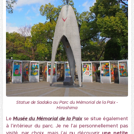
Statue de Sadako au Parc du Mémorial de la Paix -
Hiroshima
Le
Musée du Mémorial de la Paix
se situe également
à l'intérieur du parc. Je ne l'ai personnellement pas
visité, par choix, mais j'ai pu découvrir
une
petite