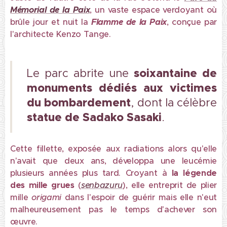
Mémorial de la Paix
, un vaste espace verdoyant où
brûle jour et nuit la
Flamme de la Paix
, conçue par
l'architecte Kenzo Tange.
soixantaine de
Le parc abrite une
monuments dédiés aux victimes
du bombardement
, dont la célèbre
statue de Sadako Sasaki
.
Cette fillette, exposée aux radiations alors qu'elle
n'avait que deux ans, développa une leucémie
plusieurs années plus tard. Croyant à
la
légende
des mille grues
(
senbazuru
), elle entreprit de plier
mille
origami
dans l'espoir de guérir mais elle n'eut
malheureusement pas le temps d'achever son
œuvre.