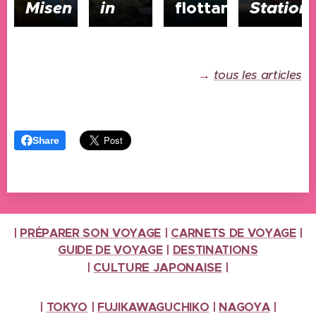
Misen
in
flottant
Station
→
tous les articles
Share
|
PRÉPARER SON VOYAGE
|
CARNETS DE VOYAGE
|
GUIDE DE VOYAGE
|
DESTINATIONS
CULTURE
JAPONAISE
|
|
|
TOKYO
|
FUJIKAWAGUCHIKO
|
NAGOYA
|