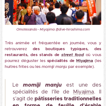
Omotesando - Miyajima @dive-hiroshima.com
Très animée et fréquentée en journée, vous y
retrouverez
des boutiques typiques, des
restaurants, des stands de
street food
où vous
pourrez déguster les
spécialités de
Miyajima
(les
huitres frites ou les
momiji
manju
par exemple).
momiji manju
Le
est une des
spécialités de l'île de
Miyajima
. Il
pâtisseries traditionnelles
s'agit de
en forme de feuille d'érable