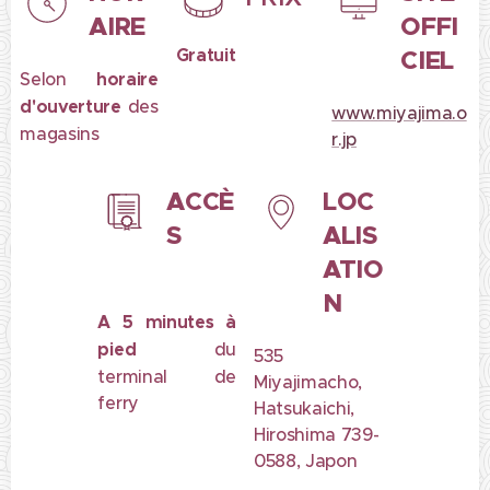
AIRE
OFFI
Gratuit
CIEL
Selon
horaire
d'ouverture
des
www.miyajima.o
magasins
r.jp
ACCÈ
LOC
S
ALIS
ATIO
N
A 5 minutes à
pied
du
535
terminal de
Miyajimacho,
ferry
Hatsukaichi,
Hiroshima 739-
0588, Japon