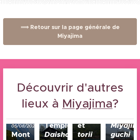
⟹ Retour sur la page générale de
Miyajima
Découvrir d'autres
14/04/2024
Sanctuaire
lieux à
Miyajima
?
Itsukushima-
jinja
15/04/2024
13/04/2024
Temple
et
Miyajim
05/08/2024
Mont
Daisho-
torii
guchi