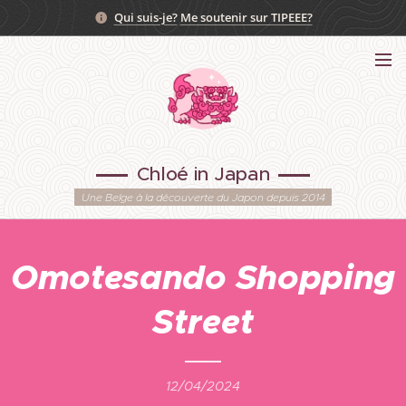
Qui suis-je?
Me soutenir sur TIPEEE?
Chloé in Japan
Une Belge à la découverte du Japon depuis 2014
Omotesando Shopping
Street
12/04/2024