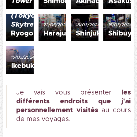
Tower
Shimokitazawa
Akihabara
Asakus
Sumida
(Tokyo
Skytree,
22/05/2024
18/03/2024
15/03/2024
Ryogoku,...)
Harajuku
Shinjuku
Shibuya
15/03/2024
Ikebukuro
les
Je vais vous présenter
différents endroits que j'ai
personnellement visités
au cours
de mes voyages.