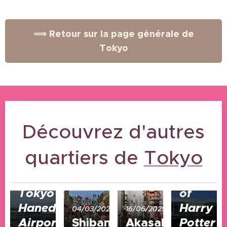
⟹ Retour sur la page générale de
Tokyo
Découvrez d'autres
quartiers de
Tokyo
15/09/2024
The
Making
02/07/2026
Tokyo
of
Haneda
Harry
04/03/2026
16/06/2025
Airport
Shibamata
Akasaka
Potter