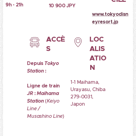
9h - 21h
10 900 JPY
www.tokyodisn
eyresort.jp
ACCÈ
LOC
S
ALIS
ATIO
Depuis
Tokyo
N
Station
:
1-1 Maihama,
Ligne de train
Urayasu, Chiba
JR
:
Maihama
279-0031,
Station
(
Keiyo
Japon
Line /
Musashino Line
)