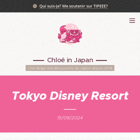
Qui suis-je?
Me soutenir sur TIPEEE?
Chloé in Japan
Une Belge à la découverte du Japon depuis 2014
Tokyo Disney Resort
15/09/2024