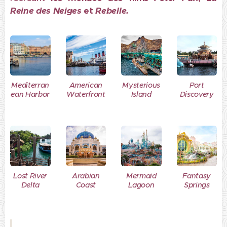
Reine des Neiges
et
Rebelle.
Mediterran
American
Mysterious
Port
ean Harbor
Waterfront
Island
Discovery
Lost River
Arabian
Mermaid
Fantasy
Delta
Coast
Lagoon
Springs