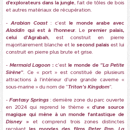
d'explorateurs dans la jungle
, fait de tôles de bois
et autres matériaux de récupération.
-
Arabian Coast
: c'est
le monde arabe avec
Aladdin
qui est à l'honneur
. Le
premier palais,
celui d'Agrabah
, est construit en pierre
majoritairement blanche et le
second palais
est lui
construit en pierre plus brute et grise.
-
Mermaid Lagoon
:
c'est
le monde de
"La Petite
Sirène
"
. Ce « port » est constitué de plusieurs
attractions à l'intérieur d'une grande caverne «
sous-marine » du nom de "
Triton's Kingdom
".
-
Fantasy Springs
: dernière zone du parc ouverte
en 2024 qui reprend le thème
« d'une source
magique qui mène à un monde fantastique de
Disney
»
et comprend trois zones distinctes
recréant
les mondes des films
Peter Pan
,
La