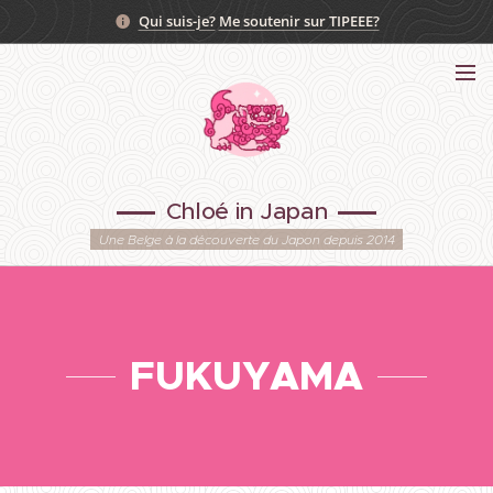
Qui suis-je?
Me soutenir sur TIPEEE?
Chloé in Japan
Une Belge à la découverte du Japon depuis 2014
FUKUYAMA