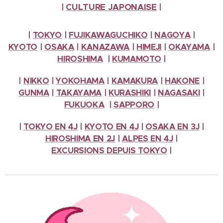
CULTURE
JAPONAISE
|
|
|
TOKYO
|
FUJIKAWAGUCHIKO
|
NAGOYA
|
KYOTO
|
OSAKA
|
KANAZAWA
|
HIMEJI
|
OKAYAMA
|
HIROSHIMA
|
KUMAMOTO
|
|
NIKKO
|
YOKOHAMA
|
KAMAKURA
|
HAKONE
|
GUNMA
|
TAKAYAMA
|
KURASHIKI
|
NAGASAKI
|
FUKUOKA
|
SAPPORO
|
|
TOKYO EN 4J
|
KYOTO EN 4J
|
OSAKA EN 3J
|
HIROSHIMA EN 2J
|
ALPES
EN 4J
|
EXCURSIONS
DEPUIS TOKYO
|