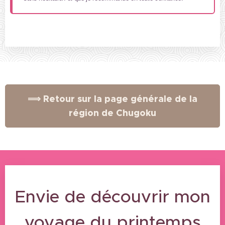
⟹ Retour sur la page générale de la
région de Chugoku
Envie de découvrir mon
voyage du printemps
07/05/2025
01/05/2025
30/04/2025
23/04/2025