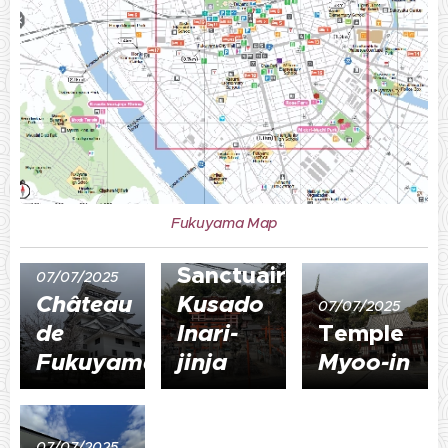
Fukuyama Map
07/07/2025
Sanctuaire
07/07/2025
Château
Kusado
07/07/2025
de
Inari-
Temple
Fukuyama
jinja
Myoo-in
07/07/2025