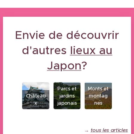
Envie de découvrir
d'autres
lieux au
Japon
?
Parcs et
Monts et
Château
jardins
montag
x
japonais
nes
→
tous les articles