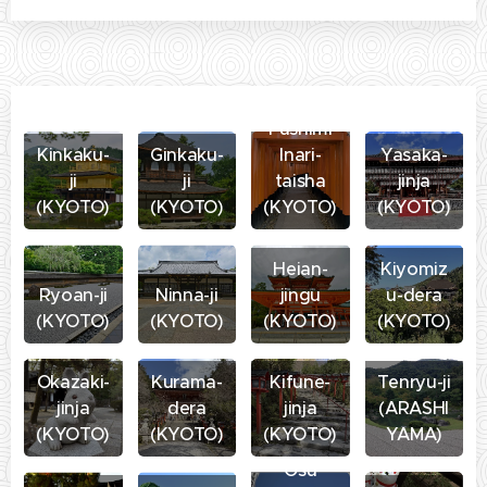
Fushimi
Kinkaku-
Ginkaku-
Inari-
Yasaka-
ji
ji
taisha
jinja
(KYOTO)
(KYOTO)
(KYOTO)
(KYOTO)
Heian-
Kiyomiz
Ryoan-ji
Ninna-ji
jingu
u-dera
(KYOTO)
(KYOTO)
(KYOTO)
(KYOTO)
Okazaki-
Kurama-
Kifune-
Tenryu-ji
jinja
dera
jinja
(ARASHI
(KYOTO)
(KYOTO)
(KYOTO)
YAMA)
Osu