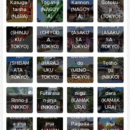
Kasuga-
Togan-ji
Kannon
Gotoku-
taisha
(NAGOY
(NAGOY
ji
(NARA)
A)
A)
(TOKYO)
Hanazon
Kanda
Imado-
o-jinja
Myojin
jinja
Senso-ji
(SHINJU
(CHIYOD
(ASAKU
(ASAKU
Shibama
KU -
A -
SA -
SA -
ta
TOKYO)
TOKYO)
TOKYO)
TOKYO)
Taishaku
Meiju-
ten
jingu
Benten-
(SHIBAM
(HARAJ
do
Tosho-
ATA -
UKU -
(UENO -
gu
Tsuruga
TOKYO)
TOKYO)
TOKYO)
(NIKKO)
oka
Hachima
Hase-
Futarasa
n-gu
dera
Kitaguch
Rinno-ji
n-jinja
(KAMAK
(KAMAK
i Hongu
(NIKKO)
(NIKKO)
URA)
URA)
Fuji
Enoshim
Hakone-
Chureito
Sengen-
a-jinja
jinja
Pagoda
jinja