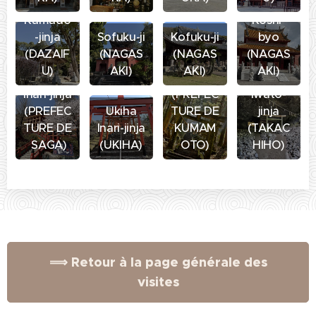
Kamado
Koshi-
Kamishik
-jinja
Sofuku-ji
Kofuku-ji
byo
imi
(DAZAIF
(NAGAS
(NAGAS
(NAGAS
Kumanoi
U)
AKI)
AKI)
AKI)
Yutoku
masu
Amano
Inari-jinja
(PREFEC
Iwato-
(PREFEC
Ukiha
TURE DE
jinja
TURE DE
Inari-jinja
KUMAM
(TAKAC
SAGA)
(UKIHA)
OTO)
HIHO)
⟹ Retour à la page générale des
visites