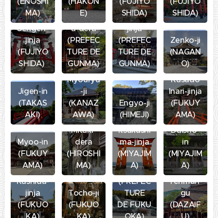
(ENOSHI
(HAKON
(FUJIYO
(FUJIYO
Oasumi
MA)
E)
SHIDA)
SHIDA)
Omuro
Mizusaw
Ikaho-
Sengen-
a-dera
jinja
jinja
(PREFEC
(PREFEC
Zenko-ji
(FUJIYO
TURE DE
TURE DE
(NAGAN
SHIDA)
GUNMA)
GUNMA)
O)
Myouryu
Kusado
Jigen-in
-ji
Inari-jinja
(TAKAS
(KANAZ
Engyo-ji
(FUKUY
AKI)
AWA)
(HIMEJI)
AMA)
Mitaki-
Itsukushi
Daisho-
Myoo-in
dera
ma-jinja
in
(FUKUY
(HIROSHI
(MIYAJIM
(MIYAJIM
AMA)
MA)
A)
A)
Nanzo-in
Dazaifu
Kushida-
(PREFEC
Tenman-
jinja
Tocho-ji
TURE
gu
(FUKUO
(FUKUO
DE FUKU
(DAZAIF
KA)
KA)
OKA)
U)