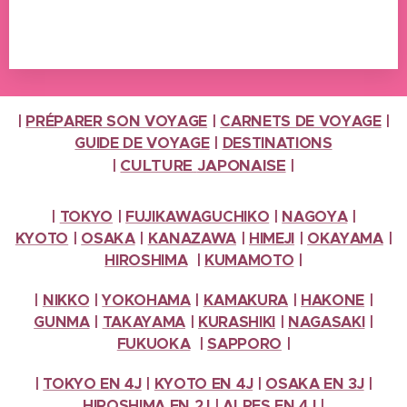
|
PRÉPARER SON VOYAGE
|
CARNETS DE VOYAGE
|
GUIDE DE VOYAGE
|
DESTINATIONS
CULTURE
JAPONAISE
|
|
|
TOKYO
|
FUJIKAWAGUCHIKO
|
NAGOYA
|
KYOTO
|
OSAKA
|
KANAZAWA
|
HIMEJI
|
OKAYAMA
|
HIROSHIMA
|
KUMAMOTO
|
|
NIKKO
|
YOKOHAMA
|
KAMAKURA
|
HAKONE
|
GUNMA
|
TAKAYAMA
|
KURASHIKI
|
NAGASAKI
|
FUKUOKA
|
SAPPORO
|
|
TOKYO EN 4J
|
KYOTO EN 4J
|
OSAKA EN 3J
|
HIROSHIMA EN 2J
|
ALPES
EN 4J
|