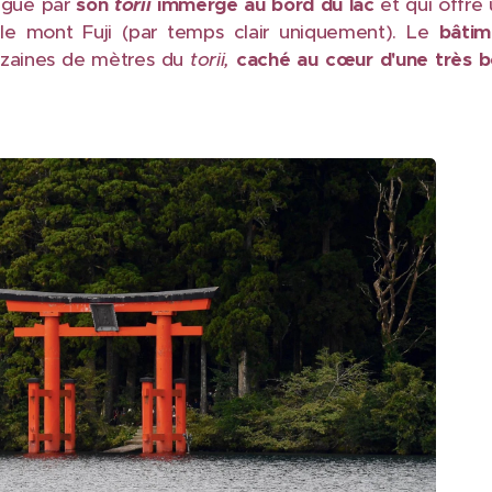
ngue par
son
torii
immergé au bord du lac
et qui offre
 le mont Fuji (par temps clair uniquement). Le
bâtim
izaines de mètres du
torii,
caché au cœur d'une très b