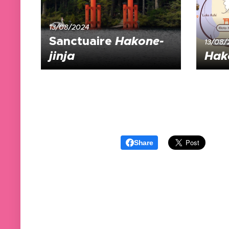
13/08/2024
Sanctuaire
Hakone-
13/08/
jinja
Hak
Share