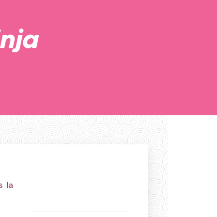
nja
s la