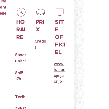
 une
ent
elle
HO
PRI
SIT
RAI
X
E
RE
OF
Gratui
FICI
t
-
EL
Sanct
uaire:
www.
hakon
8h15 -
ejinja.
17h
or.jp
-
Torii:
24h/2