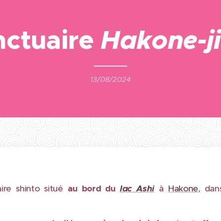
nctuaire
Hakone-ji
13/08/2024
ire shinto situé
au bord du
lac Ashi
à
Hakone
, dan