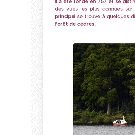
Il a été fondé en 757 et se disti
des vues les plus connues sur
principal
se trouve à quelques d
forêt de cèdres.