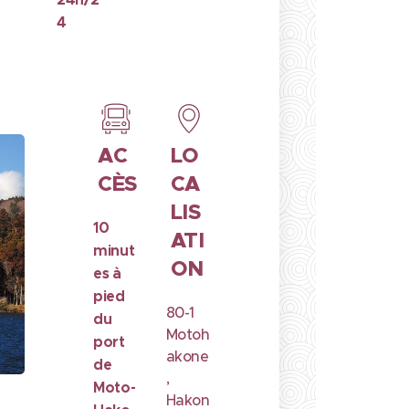
4
AC
LO
CÈS
CA
LIS
10
ATI
minut
ON
es à
pied
80-1
du
Motoh
port
akone
de
,
Moto-
Hakon