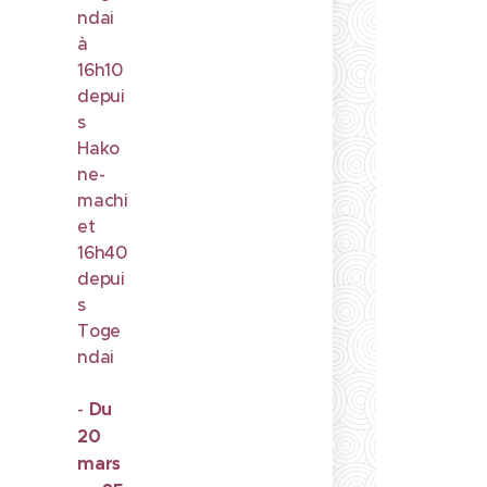
ndai
à
16h10
depui
s
Hako
ne-
machi
et
16h40
depui
s
Toge
ndai
-
Du
20
mars