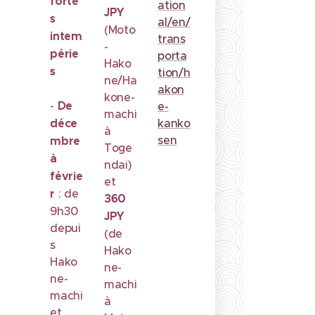
forte
ation
JPY
s
al/en/
(Moto
intem
trans
-
périe
porta
Hako
s
tion/h
ne/Ha
akon
kone-
-
De
e-
machi
déce
kanko
à
sen
mbre
Toge
à
ndai)
févrie
et
r
: de
360
9h30
JPY
depui
(de
s
Hako
Hako
ne-
ne-
machi
machi
à
et