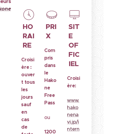
ieurs
kone
HO
PRI
SIT
RAI
X
E
RE
OF
Com
FIC
pris
Croisi
IEL
dans
ère :
le
ouver
Croisi
Hako
t tous
ère:
ne
les
Free
jours
www.
Pass
sauf
hako
en
nena
ou
cas
vi.jp/i
de
ntern
1200