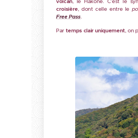
volcan
, le Hakone. C'est le sy
croisière
, dont celle entre le
po
Free Pass
.
Par
temps clair uniquement
, on 