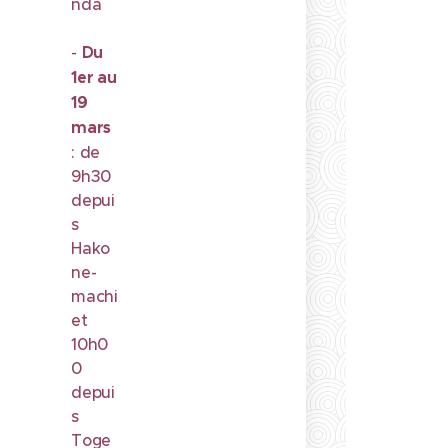
nda
-
Du
1er au
19
mars
: de
9h30
depui
s
Hako
ne-
machi
et
10h0
0
depui
s
Toge