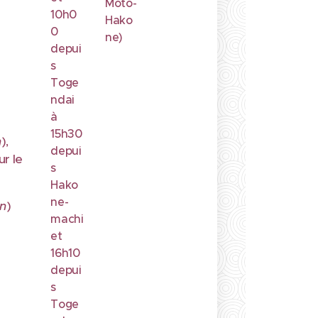
Moto-
10h0
Hako
0
ne)
depui
s
Toge
ndai
à
15h30
n
),
depui
ur le
s
Hako
ne-
n
)
machi
et
16h10
depui
s
Toge