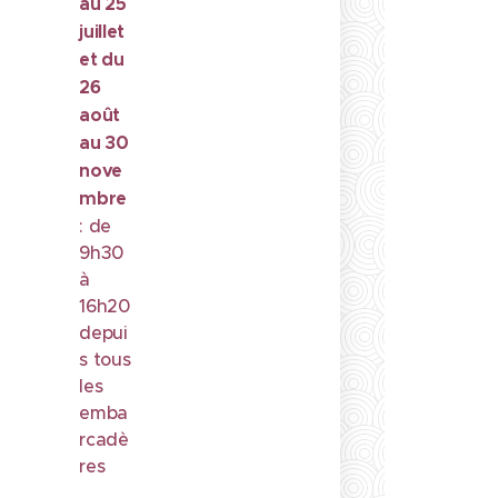
au 25
juillet
et du
26
août
au 30
nove
mbre
: de
9h30
à
16h20
depui
s tous
les
emba
rcadè
res