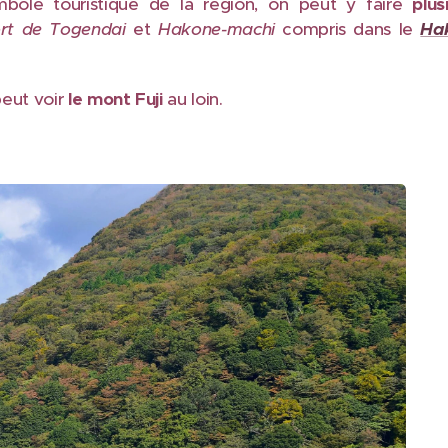
mbole touristique de la région, on peut y faire
plus
rt de Togendai
et
Hakone-machi
compris dans le
Ha
peut voir
le mont Fuji
au loin.