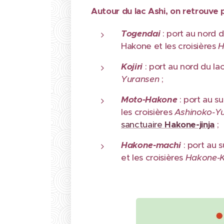
Autour du lac Ashi, on retrouve p
Togendai
: port au nord 
Hakone et les croisières
H
Kojiri
: port au nord du lac
Yuransen
;
Moto-Hakone
: port au s
les croisières
Ashinoko-Y
sanctuaire
Hakone-jinja
;
Hakone-mach
i
: port au s
et les croisières
Hakone-