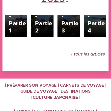
Printemps
Printemps
Printemps
Printem
2025
2025
2025
2025
-
-
-
-
Partie
Partie
Partie
Partie
1
2
3
4
→
tous les articles
|
PRÉPARER SON VOYAGE
|
CARNETS DE VOYAGE
|
GUIDE DE VOYAGE
|
DESTINATIONS
CULTURE
JAPONAISE
|
|