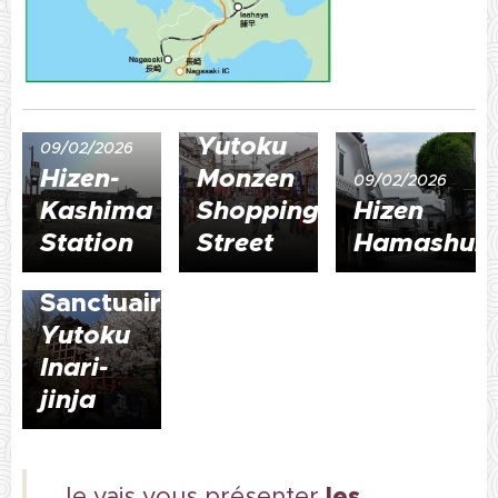
09/02/2026
Yutoku
09/02/2026
Hizen-
Monzen
09/02/2026
Kashima
Shopping
Hizen
Station
Street
Hamashuk
09/02/2026
Sanctuaire
Yutoku
Inari-
jinja
les
Je vais vous présenter