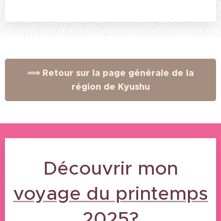
⟹ Retour sur la page générale de la
région de Kyushu
Découvrir mon
voyage du printemps
07/05/2025
01/05/2025
30/04/2025
23/04/2025
Voyage
Voyage
Voyage
Voyage
2025
?