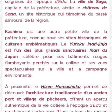
seigneurs de l'époque
d'Edo.
La
ville de
Saga
,
capitale de la préfecture, abrite le
château de
Saga
, un site historique qui témoigne du passé
samouraï de la région.
Kashima
est une autre petite ville de la
préfecture, connue pour ses
sites historiques et
culturels emblématiques
. Le
Yutoku Inari-jinja
est
l'un des plus grands sanctuaires
Inari
du
Japon
, célèbre pour ses bâtiments rouges
flamboyants perchés sur la colline et ses vues
spectaculaires sur la ville et la campagne
environnante.
À proximité, le
Hizen Hamashuku
permet de
découvrir
l'architecture traditionnelle d'un ancien
port et village de pêcheurs
, offrant un aperçu
authentique de la vie côtière à l'époque
d'Edo
et
un charmant cadre pour flâner le long des ruelles