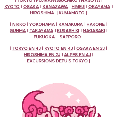
|
TOKYO
|
FUJIKAWAGUCHIKO
|
NAGOYA
|
KYOTO
|
OSAKA
|
KANAZAWA
|
HIMEJI
|
OKAYAMA
|
HIROSHIMA
|
KUMAMOTO
|
|
NIKKO
|
YOKOHAMA
|
KAMAKURA
|
HAKONE
|
GUNMA
|
TAKAYAMA
|
KURASHIKI
|
NAGASAKI
|
FUKUOKA
|
SAPPORO
|
|
TOKYO EN 4J
|
KYOTO EN 4J
|
OSAKA EN 3J
|
HIROSHIMA EN 2J
|
ALPES
EN 4J
|
EXCURSIONS
DEPUIS TOKYO
|