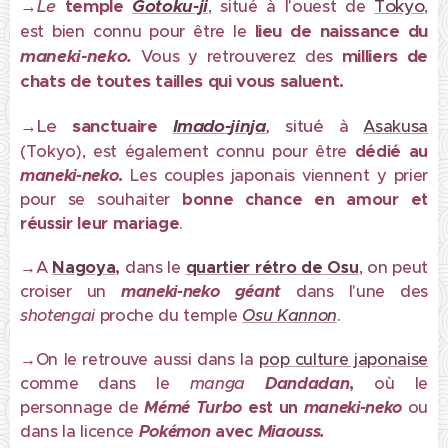
→
Le
temple
Go
to
ku-ji
Tokyo
, situé à l'ouest de
,
lieu de naissance du
est bien connu pour être le
maneki-neko.
milliers de
Vous y retrouverez des
chats de toutes tailles qui vous saluent.
→
Le
sanctuaire
Im
ado-
jinja
,
situé
à
Asakusa
c
(Tokyo), est également
onnu pour être
dédié au
maneki-neko
.
Les couples japonais viennent y prier
pour se souhaiter
bonne chance en amour et
réussir leur mariage
.
→
A
Nagoya
,
dans le
quartier rétro de Osu
, on peut
croiser un
maneki-neko géant
dans l'une des
shotengai
proche du temple
Osu Kannon
.
→
On le retrouve aussi dans la
pop culture japonaise
comme dans le
manga
Dandadan
,
où le
personnage de
Mémé Turbo
est un
maneki-neko
ou
dans la licence
Pokémon
avec
Miaouss.