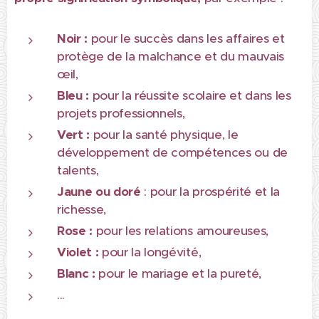
N
oir :
pour le succès dans les affaires et
protège de la malchance et du mauvais
œil,
B
leu :
pour la réussite scolaire et dans les
projets professionnels,
V
ert :
pour la santé physique, le
développement de compétences ou de
talents,
J
aune
ou doré
: pour la prospérité et la
richesse,
R
ose :
pour les relations amoureuses,
V
iolet :
pour la longévité,
B
lanc :
pour le mariage et la pureté,
...