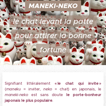
MANEKI-NEKO
le chat levant la patte
pour attirer la bonne
fortune
Signifiant littéralement
« le chat qui invite »
(
maneku
= inviter,
neko
= chat) en japonais, le
maneki-neko
est sans doute
le porte-bonheur
japonais le plus populaire
.