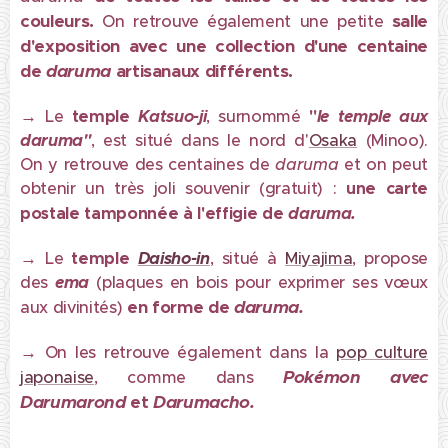
couleurs.
salle
On retrouve également une petite
d'exposition avec une collection d'une centaine
de
daruma
artisanaux différents.
→
Le
temple
Katsuo-ji
, surnommé
"
le temple aux
daruma"
, est situé dans le nord d'
Osaka
(Minoo).
On y retrouve des centaines de
daruma
et on peut
obtenir un très joli souvenir (gratuit) :
une carte
postale tamponnée à l'effigie de
daruma.
→
Le
temple
Daisho-in
, situé à
Miyajima
, propose
des
ema
(plaques en bois pour exprimer ses vœux
en forme de
daruma.
aux divinités)
→
On les retrouve également dans la
pop culture
Pokémon avec
japonaise
, comme dans
Darumarond
et
Darumacho.