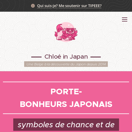
Qui suis-je?
Me soutenir sur TIPEEE?
Chloé in Japan
Une Belge à la découverte du Japon depuis 2014
PORTE-
BONHEURS JAPONAIS
symboles de chance et de