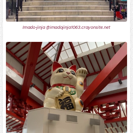
Imado-jinja @imadojinja1063.crayonsite.net