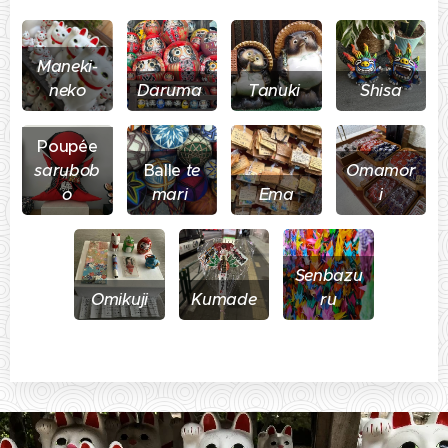
Maneki-
neko
Daruma
Tanuki
Shisa
Poupée
sarubob
Balle
te
Omamor
o
mari
Ema
i
Senbazu
Omikuji
Kumade
ru