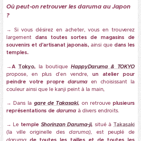
Où peut-on retrouver les daruma au Japon
?
→
Si vous désirez en acheter, vous en trouverez
largement
dans toutes sortes de magasins de
souvenirs et d'artisanat japonais,
ainsi que
dans les
temples.
→
A
Tokyo
,
la boutique
HappyDaruma & TOKYO
propose, en plus d'en vendre,
un atelier pour
peindre votre propre
daruma
en choisissant la
couleur ainsi que le kanji peint à la main,
→
Dans la
g
are de Takasaki
,
on retrouve
plusieurs
représentations de
daruma
à divers endroits.
→
Le
temple
Shorinzan Daruma-ji
,
situé à
Takasaki
(la ville originelle des
daruma),
est peuplé de
daruma
de toutes les tailles et de toutes les