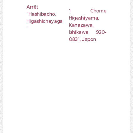
Arrêt
1 Chome
"Hashibacho.
Higashiyama,
Higashichayaga
Kanazawa,
"
Ishikawa 920-
0831, Japon