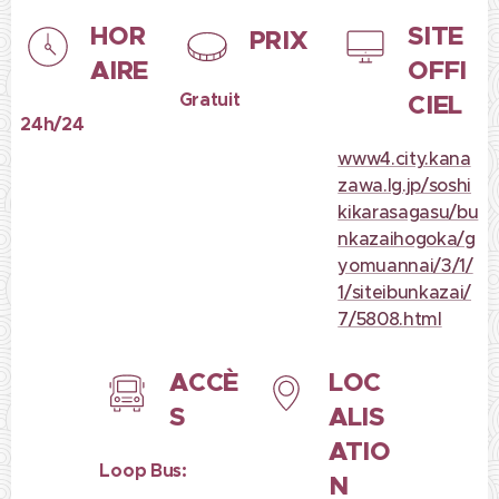
HOR
SITE
PRIX
AIRE
OFFI
Gratuit
CIEL
24h/24
www4.city.kana
zawa.lg.jp/soshi
kikarasagasu/bu
nkazaihogoka/g
yomuannai/3/1/
1/siteibunkazai/
7/5808.html
ACCÈ
LOC
S
ALIS
ATIO
Loop Bus:
N