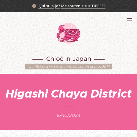
Qui suis-je?
Me soutenir sur TIPEEE?
Chloé in Japan
Une Belge à la découverte du Japon depuis 2014
Higashi
Chaya
District
16/10/2024