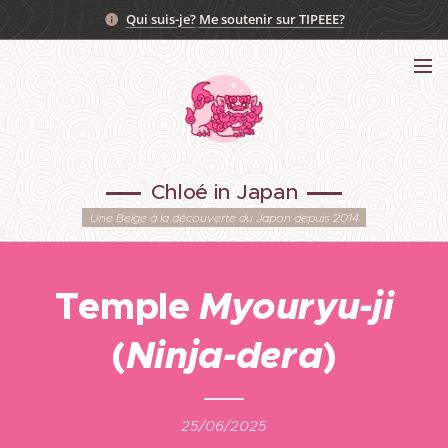
Qui suis-je?
Me soutenir sur TIPEEE?
Chloé in Japan
Une Belge à la découverte du Japon depuis 2014
Temple
Myouryu-ji
(
Ninja-dera
)
25/06/2025