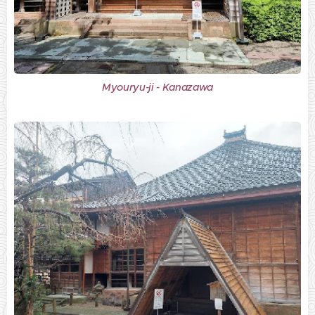
Myouryu-ji - Kanazawa