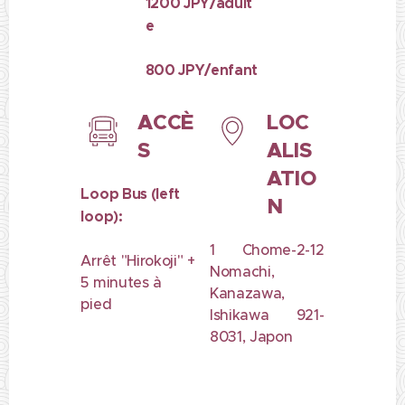
1200
JPY/adult
e
800 JPY/enfant
ACCÈ
LOC
S
ALIS
ATIO
Loop Bus (left
N
loop):
1 Chome-2-12
Arrêt "Hirokoji" +
Nomachi,
5 minutes à
Kanazawa,
pied
Ishikawa 921-
8031, Japon