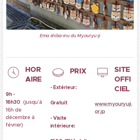
Ema shiba-inu du Myouryu-ji
HOR
SITE
PRIX
AIRE
OFFI
- Extérieur:
CIEL
9h -
16h30
(jusqu'à
Gratuit
www.myouryuji.
16h de
or.jp
décembre à
- Visite
février)
intérieure: