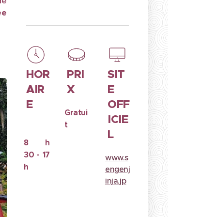
de
ée
HOR
PRI
SIT
AIR
X
E
E
OFF
Gratui
ICIE
t
L
8 h
30
- 17
www.s
h
engenj
inja.jp