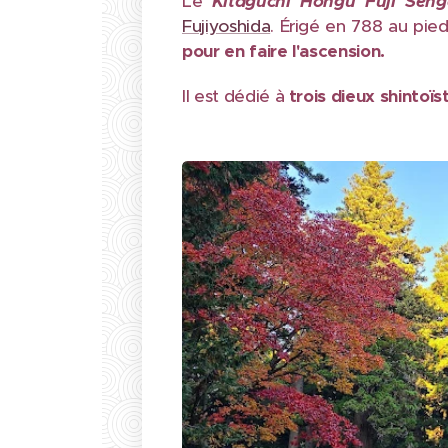
Le
Kitaguchi Hongu Fuji Sen
Fujiyoshida
. Érigé en 788 au pie
pour en faire l'ascension.
Il est dédié à
trois dieux shintoïs