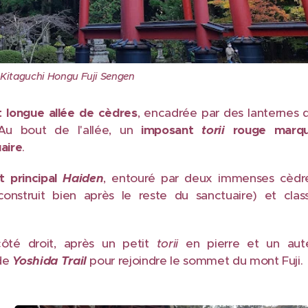
Kitaguchi Hongu Fuji Sengen
t longue allée de cèdres
, encadrée par des lanternes 
Au bout de l'allée, un
imposant
torii
rouge marq
uaire
.
t principal
Haiden
, entouré par deux immenses cèdr
onstruit bien après le reste du sanctuaire) et clas
 côté droit, après un petit
torii
en pierre et un aute
 de
Yoshida Trail
pour rejoindre le sommet du mont Fuji.