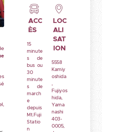
ACC
LOC
ÈS
ALI
SAT
15
ION
de
minute
ue
s de
5558
bus ou
Kamiy
30
es
oshida
minute
sé
,
s de
Fujiyos
march
hida,
e
l,
Yama
depuis
nashi
Mt.Fuji
403-
Statio
0005,
n