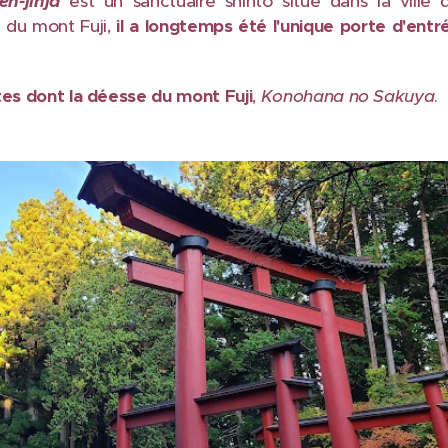
gen
-jinja
est un sanctuaire shinto situé dans la ville 
d du mont Fuji,
il a longtemps été l'unique porte d'entr
tes
dont la déesse du mont Fuji
,
Konohana no Sakuya
.