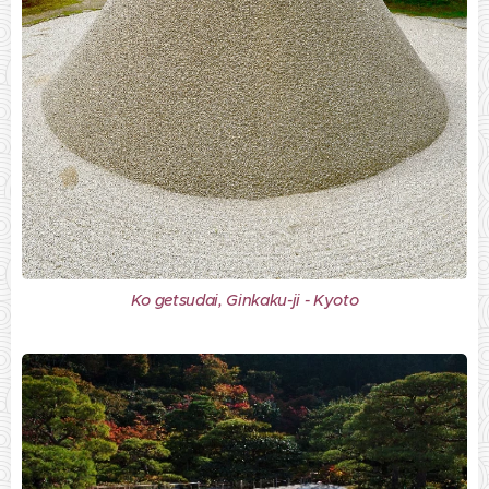
Ko getsudai, Ginkaku-ji - Kyoto