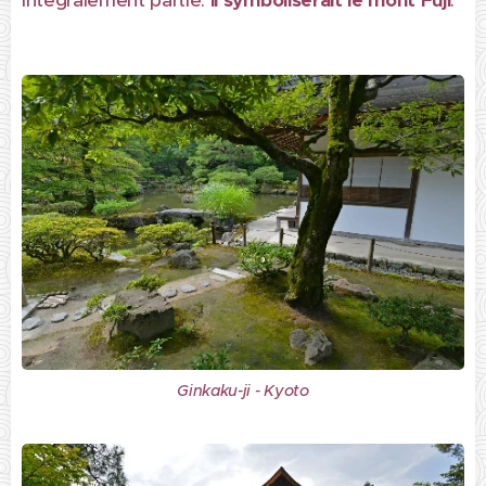
intégralement partie:
il symboliserait le mont Fuji
.
Ginkaku-ji - Kyoto