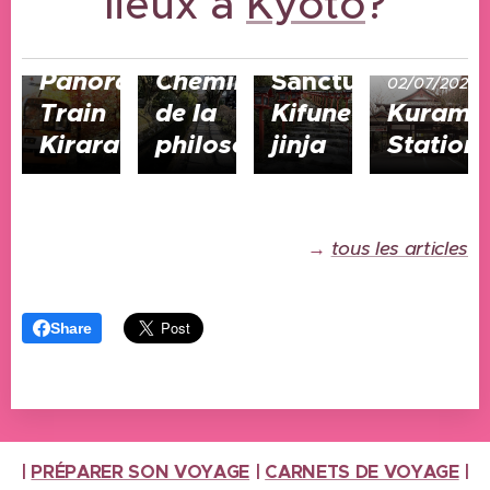
lieux à
Kyoto
?
Electric
Railway
et
02/07/2025
02/07/2025
Panorama
Chemin
Sanctuaire
02/07/2025
Train
de la
Kifune-
Kurama
Kirara
philosophie
jinja
Station
→
tous les articles
Share
|
PRÉPARER SON VOYAGE
|
CARNETS DE VOYAGE
|