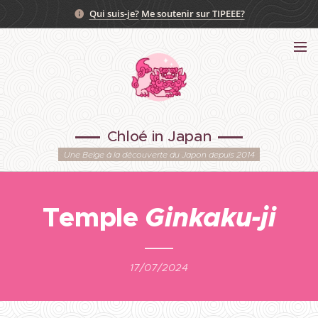
Qui suis-je?
Me soutenir sur TIPEEE?
Chloé in Japan
Une Belge à la découverte du Japon depuis 2014
Temple
Ginkaku-ji
17/07/2024