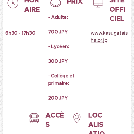
PRIX
AIRE
OFFI
-
Adulte:
CIEL
700 JPY
6h30 - 17h30
www.kasugatais
ha.or.jp
- Lycéen:
300 JPY
- Collège et
primaire:
200 JPY
ACCÈ
LOC
S
ALIS
ATIO