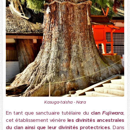
Kasuga-taisha - Nara
En tant que sanctuaire tutélaire du
clan
Fujiwara
,
cet établissement vénère
les divinités ancestrales
du clan ainsi que leur divinités protectrices
. Dans