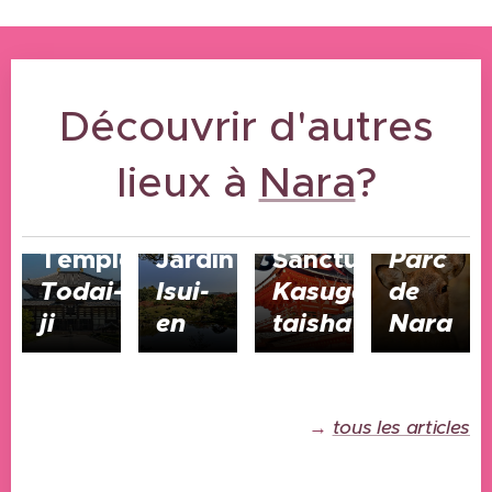
Découvrir d'autres
lieux à
Nara
?
20/08/2024
19/08/2024
19/08/2024
19/08/2024
Temple
J
ardin
Sanctuaire
Parc
Todai-
Isui-
Kasuga-
de
ji
en
taisha
Nara
→
tous les articles