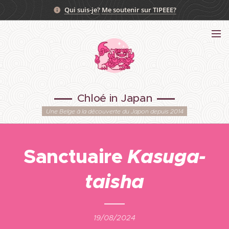
Qui suis-je?
Me soutenir sur TIPEEE?
Chloé in Japan
Une Belge à la découverte du Japon depuis 2014
Sanctuaire
Kasuga-
taisha
19/08/2024