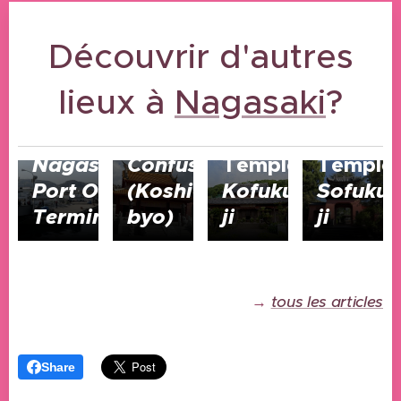
Découvrir d'autres
lieux à
06/02/2026
Nagasaki
?
Temple
de
06/02/2026
06/02/2026
06/02/2026
Nagasaki
Confusius
Temple
Temple
Port
Ohato
(Koshi-
Kofuku-
Sofuku-
Terminal
byo)
ji
ji
→
tous les articles
Share