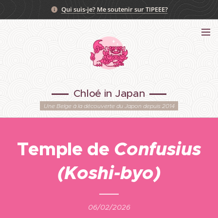
Qui suis-je?
Me soutenir sur TIPEEE?
Chloé in Japan
Une Belge à la découverte du Japon depuis 2014
Temple de
Confusius
(Koshi-byo)
06/02/2026