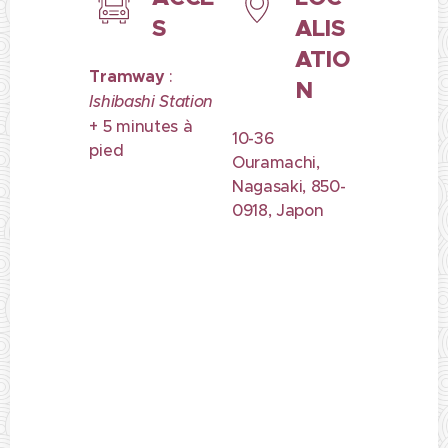
S
ALIS
ATIO
Tramway
:
N
Ishibashi Station
+ 5 minutes à
10-36
pied
Ouramachi,
Nagasaki, 850-
0918, Japon