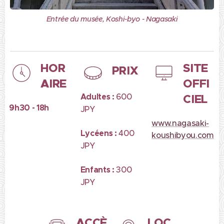
Entrée du musée, Koshi-byo - Nagasaki
HOR
SITE
PRIX
AIRE
OFFI
Adultes :
600
CIEL
9h30 - 18h
JPY
www.nagasaki-
Lycéens :
400
koushibyou.com
JPY
Enfants :
300
JPY
ACCÈ
LOC