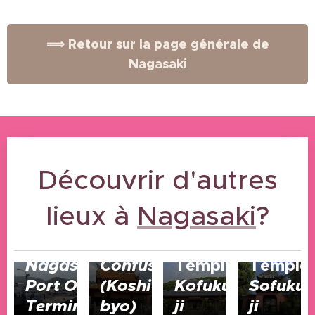
⟹ Retour sur la page générale de
Nagasaki
Découvrir d'autres
lieux à
06/02/2026
Nagasaki
?
Temple
de
06/02/2026
06/02/2026
06/02/2026
Nagasaki
Confusius
Temple
Temple
Port
Ohato
(Koshi-
Kofuku-
Sofuku-
Terminal
byo)
ji
ji