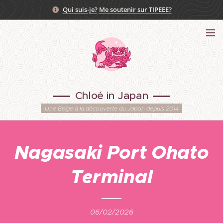
Qui suis-je?
Me soutenir sur TIPEEE?
Chloé in Japan
Une Belge à la découverte du Japon depuis 2014
Nagasaki Port
Ohato
Terminal
06/02/2026