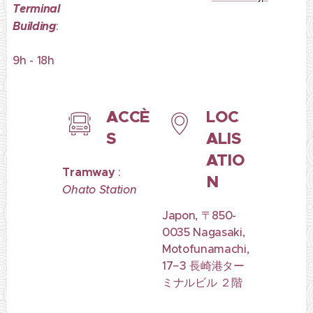
Terminal
Building
:
9h - 18h
ACCÈ
LOC
S
ALIS
ATIO
Tramway
:
N
Ohato Station
Japon, 〒850-
0035 Nagasaki,
Motofunamachi,
17−3 長崎港ター
ミナルビル ２階