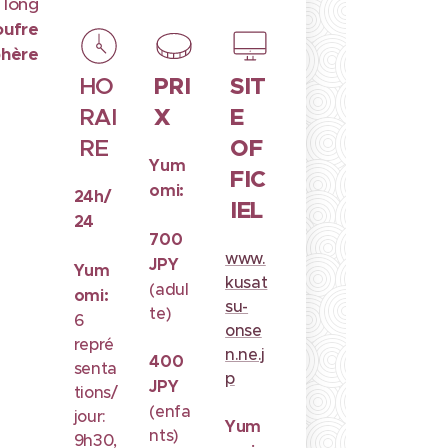
 long
oufre
hère
PRI
SIT
HO
X
E
RAI
OF
RE
Yum
FIC
omi:
24h/
IEL
24
700
www.
JPY
Yum
kusat
(adul
omi:
su-
te)
6
onse
repré
n.ne.j
400
senta
p
JPY
tions/
(enfa
jour:
Yum
nts)
9h30,