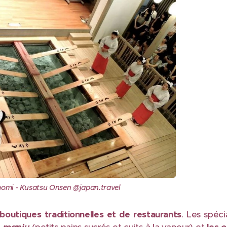
omi - Kusatsu Onsen @japan.travel
boutiques traditionnelles et de restaurants
. Les spéci