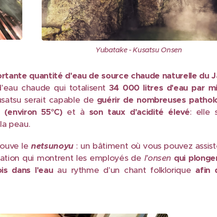
Yubatake - Kusatsu Onsen
ortante quantité d'eau de source chaude naturelle du 
'eau chaude qui totalisent
34 000 litres d'eau par m
usatsu serait capable de
guérir de nombreuses pathol
 (environ 55°C)
et à
son taux d'acidité élevé
: elle 
la peau.
rouve le
netsunoyu
: un bâtiment où vous pouvez assist
entation qui montrent les employés de
l'onsen
qui plonge
is dans l'eau
au rythme d'un chant folklorique
afin 