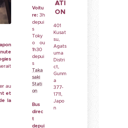
ATI
Voitu
ON
re:
3h
depui
401
s
Kusat
Toky
su,
o ou
Japon
Agats
1h30
inute
uma
depui
ogies
Distri
s
serait
ct,
Taka
Gunm
saki
a
Stati
er au
377-
on
nt et
1711,
de la
Japo
Bus
n
direc
t
depui