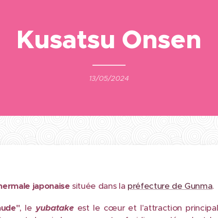
Kusatsu Onsen
13/05/2024
thermale japonaise
située dans la
préfecture de Gunma
.
aude"
, le
yubatake
est le cœur et l'attraction principa