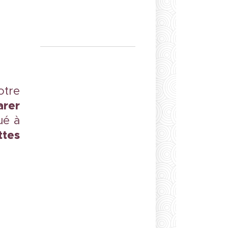
otre
rer
tué à
ttes