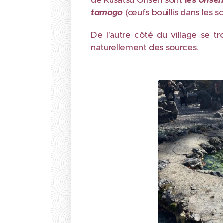
de Kusatsu Onsen sont
les
onse
tamago
(œufs bouillis dans les 
De l'autre côté du village se t
naturellement des sources.