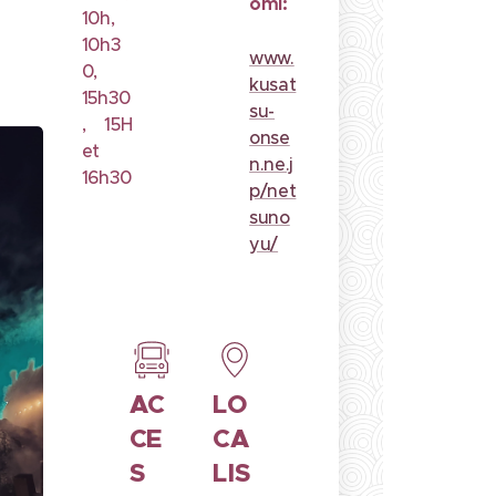
omi:
10h,
10h3
www.
0,
kusat
15h30
su-
, 15H
onse
et
n.ne.j
16h30
p/net
suno
yu/
AC
LO
CE
CA
S
LIS