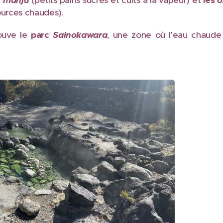
n
manju
(petits pains sucrés et cuits à la vapeur) et
les
o
sources chaudes).
rouve le
parc
Sainokawara
, une zone où l'eau chaude ja