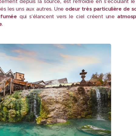
ctement depuis la source, est refroidie en s'écoulant le
iés les uns aux autres. Une
odeur très particulière de s
e fumée
qui s'élancent vers le ciel créent une
atmosp
e
.