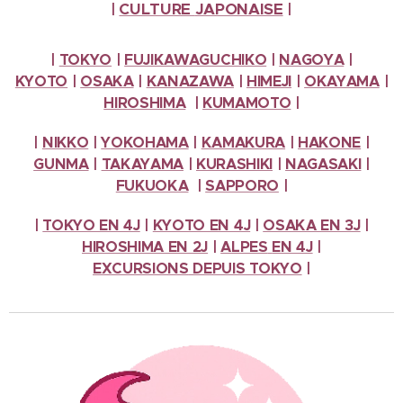
CULTURE
JAPONAISE
|
|
|
TOKYO
|
FUJIKAWAGUCHIKO
|
NAGOYA
|
KYOTO
|
OSAKA
|
KANAZAWA
|
HIMEJI
|
OKAYAMA
|
HIROSHIMA
|
KUMAMOTO
|
|
NIKKO
|
YOKOHAMA
|
KAMAKURA
|
HAKONE
|
GUNMA
|
TAKAYAMA
|
KURASHIKI
|
NAGASAKI
|
FUKUOKA
|
SAPPORO
|
|
TOKYO EN 4J
|
KYOTO EN 4J
|
OSAKA EN 3J
|
HIROSHIMA EN 2J
|
ALPES
EN 4J
|
EXCURSIONS
DEPUIS TOKYO
|