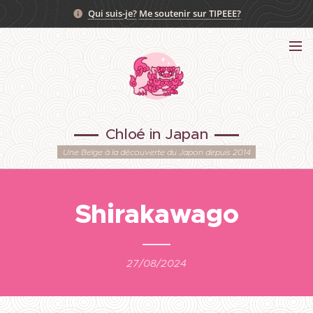
Qui suis-je?
Me soutenir sur TIPEEE?
Chloé in Japan
Une Belge à la découverte du Japon depuis 2014
Shirakawago
27/08/2024