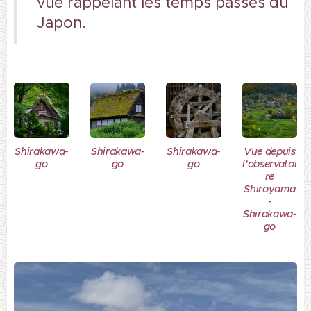
vue rappelant les temps passés du
Japon.
Shirakawa-
Shirakawa-
Shirakawa-
Vue depuis
go
go
go
l'observatoi
re
Shiroyama
-
Shirakawa-
go