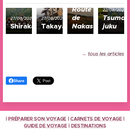
27/08/2024
Route
22/08/2024
de
Tsumag
27/08/2024
27/08/2024
Shirakawago
Takayama
Nakasendo
juku
→
tous les articles
Share
|
PRÉPARER SON VOYAGE
|
CARNETS DE VOYAGE
|
GUIDE DE VOYAGE
|
DESTINATIONS