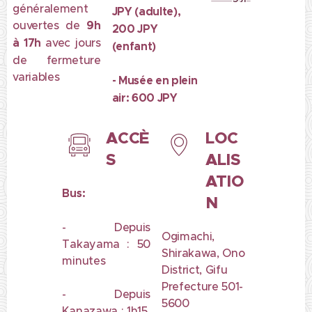
généralement
JPY (adulte),
ouvertes de
9h
200 JPY
à 17h
avec jours
(enfant)
de fermeture
variables
- Musée en plein
air: 600 JPY
ACCÈ
LOC
S
ALIS
ATIO
Bus:
N
- Depuis
Ogimachi,
Takayama : 50
Shirakawa, Ono
minutes
District, Gifu
Prefecture 501-
- Depuis
5600
Kanazawa : 1h15