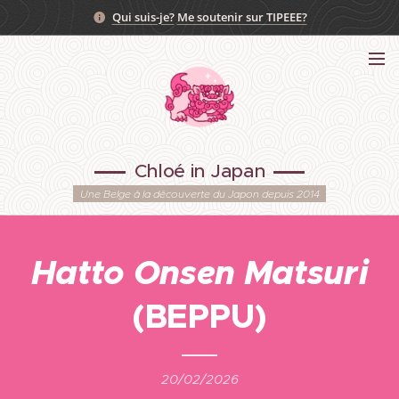
Qui suis-je?
Me soutenir sur TIPEEE?
Chloé in Japan
Une Belge à la découverte du Japon depuis 2014
Hatto Onsen Matsuri
(BEPPU)
20/02/2026