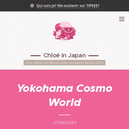
Qui suis-je?
Me soutenir sur TIPEEE?
Chloé in Japan
Une Belge à la découverte du Japon depuis 2014
Yokohama Cosmo
World
17/08/2024