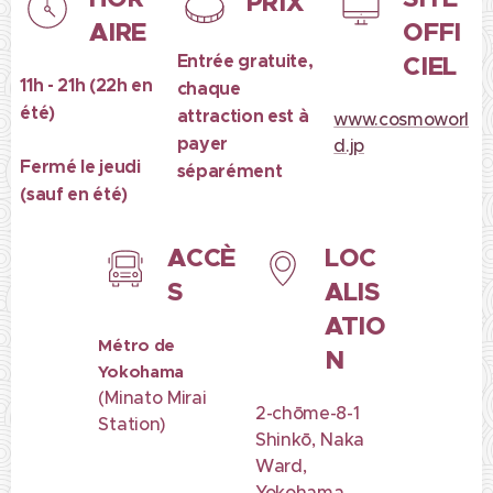
PRIX
AIRE
OFFI
Entrée gratuite,
CIEL
11h - 21h (22h en
chaque
été)
attraction est à
www.cosmoworl
payer
d.jp
Fermé le jeudi
séparément
(sauf en été)
ACCÈ
LOC
S
ALIS
ATIO
Métro de
N
Yokohama
(Minato Mirai
2-chōme-8-1
Station)
Shinkō, Naka
Ward,
Yokohama,