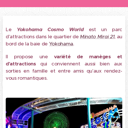
Le
Yokohama Cosmo World
est un parc
d'attractions dans le quartier de
Minato Mirai 21
, au
bord de la baie de
Yokohama
.
Il propose une
variété de manèges et
d'attractions
qui conviennent aussi bien aux
sorties en famille et entre amis qu'aux rendez-
vous romantiques.