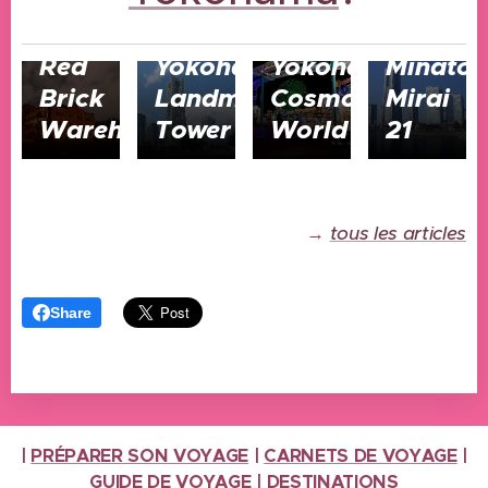
17/08/2024
Yokohama
17/08/2024
17/08/2024
17/08/2024
Red
Yokohama
Yokohama
Minato
Brick
Landmark
Cosmo
Mirai
Warehouse
Tower
World
21
→
tous les articles
Share
|
PRÉPARER SON VOYAGE
|
CARNETS DE VOYAGE
|
GUIDE DE VOYAGE
|
DESTINATIONS