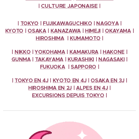
CULTURE
JAPONAISE
|
|
|
TOKYO
|
FUJIKAWAGUCHIKO
|
NAGOYA
|
KYOTO
|
OSAKA
|
KANAZAWA
|
HIMEJI
|
OKAYAMA
|
HIROSHIMA
|
KUMAMOTO
|
|
NIKKO
|
YOKOHAMA
|
KAMAKURA
|
HAKONE
|
GUNMA
|
TAKAYAMA
|
KURASHIKI
|
NAGASAKI
|
FUKUOKA
|
SAPPORO
|
|
TOKYO EN 4J
|
KYOTO EN 4J
|
OSAKA EN 3J
|
HIROSHIMA EN 2J
|
ALPES
EN 4J
|
EXCURSIONS
DEPUIS TOKYO
|