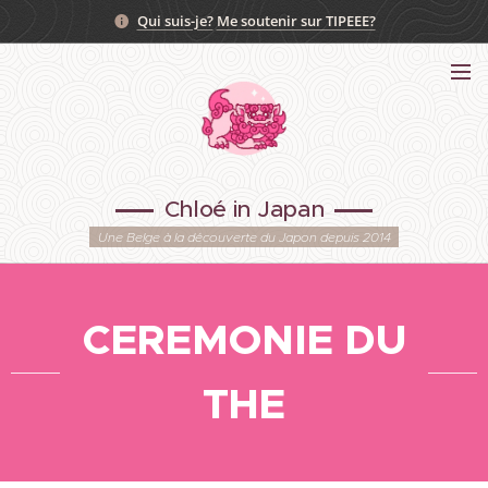
Qui suis-je?
Me soutenir sur TIPEEE?
Chloé in Japan
Une Belge à la découverte du Japon depuis 2014
CEREMONIE DU
THE