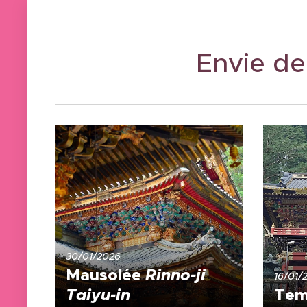
Envie de
30/01/2026
Mausolée
Rinno-ji
16/01/
Taiyu-in
Tem