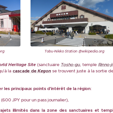
org
Tobu-Nikko Station @wikipedia.org
rld Heritage Site
(sanctuaire
Tosho-gu
, temple
Rinno-ji
qu'à la
cascade de
Kegon
se trouvent juste à la sortie d
er les principaux points d'intérêt de la région
:
(600 JPY pour un pass journalier),
rajets illimités dans la zone des sanctuaires et temp