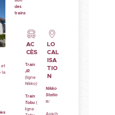
tion
des
trains
AC
LO
CÈS
CAL
ISA
Train
et
TIO
JR
e
la
N
(ligne
Nikko)
Nikko
Statio
Train
n:
Tobu
(
ligne
les
Aioich