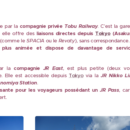
e par la
compagnie privée
Tobu Railway
. C'est la gare
ar elle offre des
liaisons directes depuis
Tokyo
(Asaku
(comme le
SPACIA
ou le
Revaty
), sans correspondance.
plus animée et dispose de davantage de servi
par la
compagnie
JR East
, est plus petite (deux vo
. Elle est accessible depuis
Tokyo
via la
JR Nikko Li
nomiya Station
.
sante pour les voyageurs possédant un
JR Pass
, car
rt.