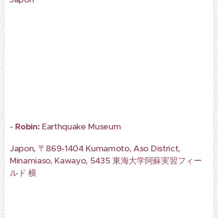
-
Robin:
Earthquake Museum
Japon, 〒869-1404 Kumamoto, Aso District,
Minamiaso, Kawayo, 5435 東海大学阿蘇実習フィー
ルド 横