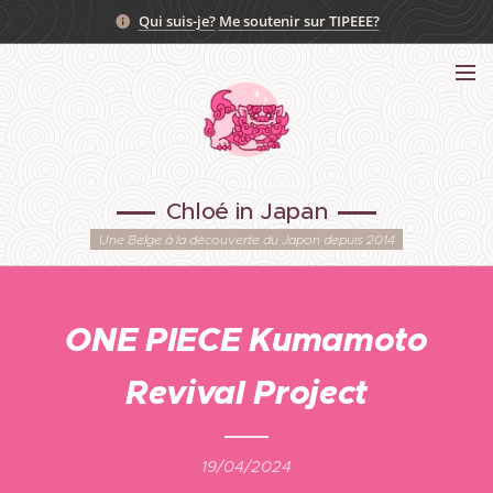
Qui suis-je?
Me soutenir sur TIPEEE?
Chloé in Japan
Une Belge à la découverte du Japon depuis 2014
ONE PIECE Kumamoto
Revival Project
19/04/2024