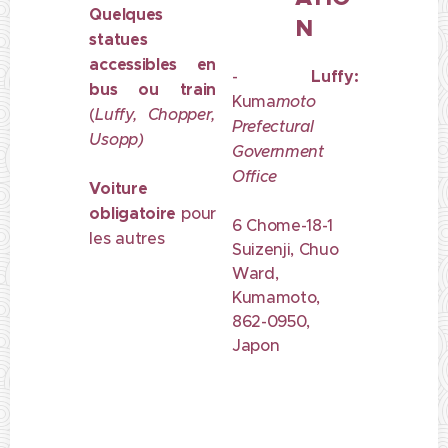
Quelques
N
statues
accessibles en
-
Luffy:
bus ou train
Kuma
moto
(
Luffy, Chopper,
Prefectural
Usopp)
Government
Office
Voiture
obligatoire
pour
6 Chome-18-1
les autres
Suizenji, Chuo
Ward,
Kumamoto,
862-0950,
Japon