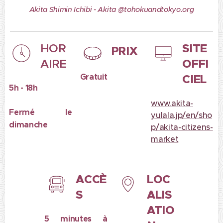
Akita Shimin Ichibi - Akita @tohokuandtokyo.org
SITE
HOR
PRIX
OFFI
AIRE
Gratuit
CIEL
5h - 18h
www.akita-
Fermé le
yulala.jp/en/sho
dimanche
p/akita-citizens-
market
ACCÈ
LOC
S
ALIS
ATIO
5 minutes à