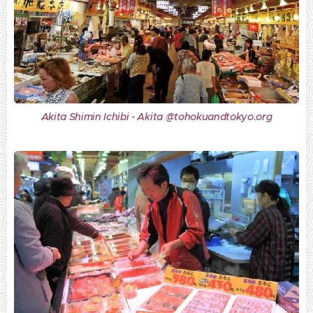
Akita Shimin Ichibi - Akita @tohokuandtokyo.org