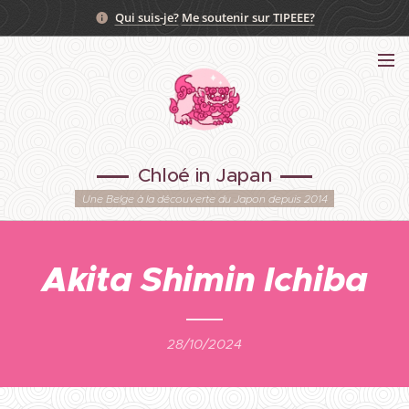
Qui suis-je?
Me soutenir sur TIPEEE?
Chloé in Japan
Une Belge à la découverte du Japon depuis 2014
Akita Shimin Ichiba
28/10/2024