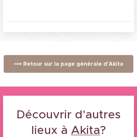
⟹ Retour sur la page générale d'Akita
Découvrir d'autres
28/10/2024
Parc
lieux à
Akita
?
Senshu