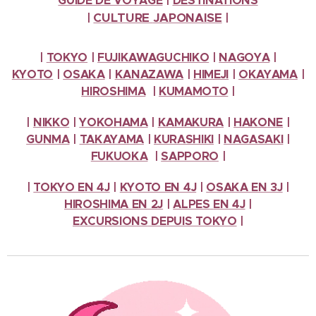
GUIDE DE VOYAGE
|
DESTINATIONS
CULTURE
JAPONAISE
|
|
|
TOKYO
|
FUJIKAWAGUCHIKO
|
NAGOYA
|
KYOTO
|
OSAKA
|
KANAZAWA
|
HIMEJI
|
OKAYAMA
|
HIROSHIMA
|
KUMAMOTO
|
|
NIKKO
|
YOKOHAMA
|
KAMAKURA
|
HAKONE
|
GUNMA
|
TAKAYAMA
|
KURASHIKI
|
NAGASAKI
|
FUKUOKA
|
SAPPORO
|
|
TOKYO EN 4J
|
KYOTO EN 4J
|
OSAKA EN 3J
|
HIROSHIMA EN 2J
|
ALPES
EN 4J
|
EXCURSIONS
DEPUIS TOKYO
|