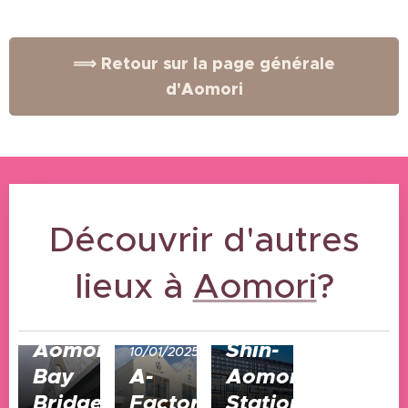
⟹ Retour sur la page générale
d'Aomori
Découvrir d'autres
lieux à
Aomori
08/01/2025
?
Aomori
et
17/01/2025
Aomori
Shin-
10/01/2025
Bay
A-
Aomori
Bridge
Factory
Station