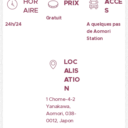
ACCÈ
HOR
PRIX
S
AIRE
Gratuit
24h/24
A quelques pas
de Aomori
Station
LOC
ALIS
ATIO
N
1 Chome-4-2
Yanakawa,
Aomori, 038-
0012, Japon