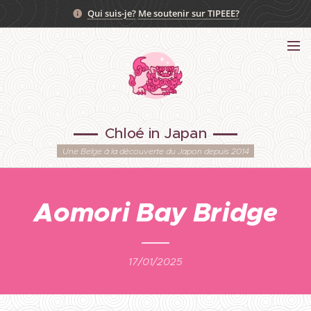
Qui suis-je?
Me soutenir sur TIPEEE?
Chloé in Japan
Une Belge à la découverte du Japon depuis 2014
Aomori Bay Bridge
17/01/2025