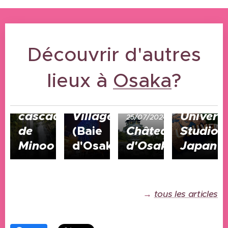
Découvrir d'autres
21/10/2025
lieux à
25/07/2024
Osaka
?
Parc
Tempozan
et
Harbor
03/05/2024
cascade
Village
Univers
25/07/2024
de
(Baie
Château
Studios
Minoo
d'Osaka)
d'Osaka
Japan
→
tous les articles