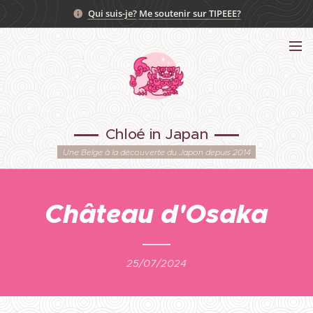
Qui suis-je?
Me soutenir sur TIPEEE?
Chloé in Japan
Une Belge à la découverte du Japon depuis 2014
Château d'Osaka
25/07/2024