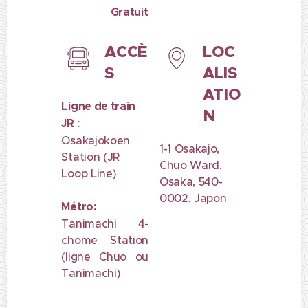
Gratuit
ACCÈ
LOC
S
ALIS
ATIO
Ligne de train
N
JR
:
Osakajokoen
1-1 Osakajo,
Station (JR
Chuo Ward,
Loop Line)
Osaka, 540-
0002, Japon
Métro:
Tanimachi 4-
chome Station
(ligne Chuo ou
Tanimachi)