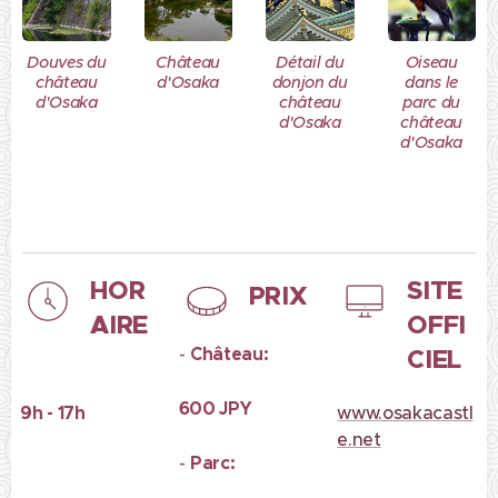
Douves du
Château
Détail du
Oiseau
château
d'Osaka
donjon du
dans le
d'Osaka
château
parc du
d'Osaka
château
d'Osaka
HOR
SITE
PRIX
AIRE
OFFI
-
Château:
CIEL
600 JPY
9h - 17h
www.osakacastl
e.net
-
Parc: