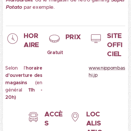
Potato
par exemple.
HOR
SITE
PRIX
AIRE
OFFI
Gratuit
CIEL
Selon l'
horaire
www.nippombas
hi.jp
d'ouverture des
magasins
(en
général
11h -
20h)
ACCÈ
LOC
S
ALIS