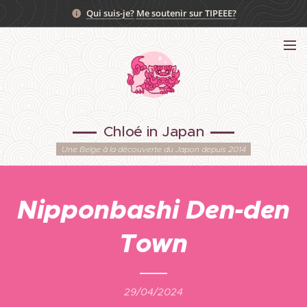
Qui suis-je?
Me soutenir sur TIPEEE?
Chloé in Japan
Une Belge à la découverte du Japon depuis 2014
Nipponbashi Den-den
Town
29/04/2024