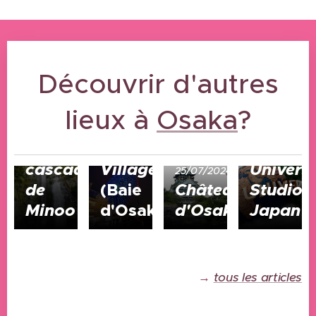
Découvrir d'autres
21/10/2025
lieux à
25/07/2024
Osaka
?
Parc
Tempozan
et
Harbor
03/05/2024
cascade
Village
Univers
25/07/2024
de
(Baie
Château
Studios
Minoo
d'Osaka)
d'Osaka
Japan
→
tous les articles