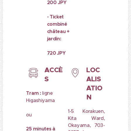
200
JPY
- Ticket
combiné
château +
jardin:
720 JPY
ACCÈ
LOC
S
ALIS
ATIO
Tram :
ligne
N
Higashiyama
1-5 Korakuen,
ou
Kita Ward,
Okayama, 703-
25 minutes à