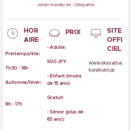
Jardin Koraku-en - Okayama
HOR
SITE
PRIX
AIRE
OFFI
- Adulte:
CIEL
Printemps/été:
500 JPY
www.okayama-
7h30 - 18h
korakuen.jp
- Enfant (moins
Automne/hiver:
de 15 ans):
Gratuit
8h - 17h
- Sénior (plus de
65 ans):