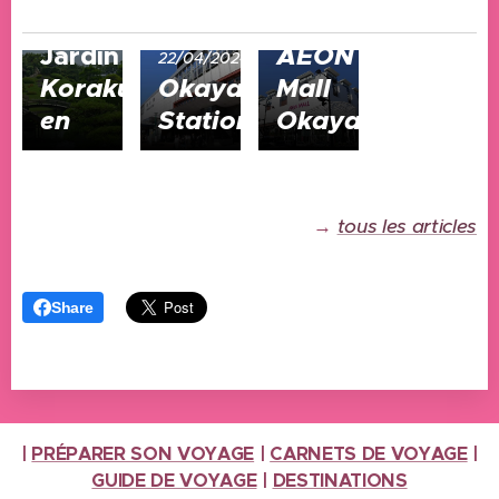
09/01/2025
22/04/2024
Jardin
AEON
22/04/2024
Koraku-
Okayama
Mall
en
Station
Okayama
→
tous les articles
Share
|
PRÉPARER SON VOYAGE
|
CARNETS DE VOYAGE
|
GUIDE DE VOYAGE
|
DESTINATIONS