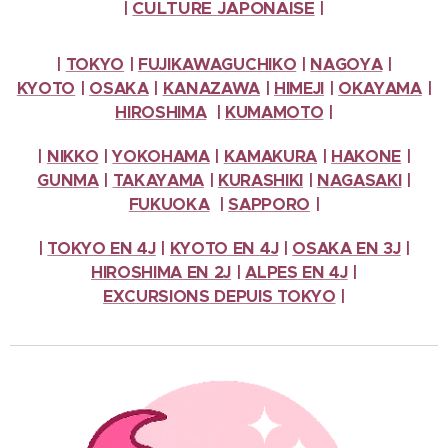
CULTURE
JAPONAISE
|
|
|
TOKYO
|
FUJIKAWAGUCHIKO
|
NAGOYA
|
KYOTO
|
OSAKA
|
KANAZAWA
|
HIMEJI
|
OKAYAMA
|
HIROSHIMA
|
KUMAMOTO
|
|
NIKKO
|
YOKOHAMA
|
KAMAKURA
|
HAKONE
|
GUNMA
|
TAKAYAMA
|
KURASHIKI
|
NAGASAKI
|
FUKUOKA
|
SAPPORO
|
|
TOKYO EN 4J
|
KYOTO EN 4J
|
OSAKA EN 3J
|
HIROSHIMA EN 2J
|
ALPES
EN 4J
|
EXCURSIONS
DEPUIS TOKYO
|