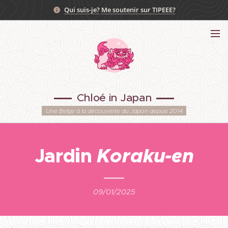
Qui suis-je?
Me soutenir sur TIPEEE?
Chloé in Japan
Une Belge à la découverte du Japon depuis 2014
Jardin
Koraku-en
09/01/2025