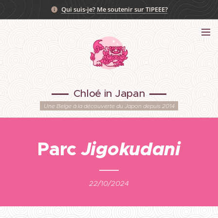
Qui suis-je?
Me soutenir sur TIPEEE?
Chloé in Japan
Une Belge à la découverte du Japon depuis 2014
Parc
Jigokudani
22/10/2024