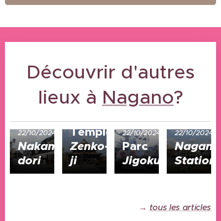
Découvrir d'autres
lieux à
Nagano
?
22/10/2024
Temple
22/10/2024
22/10/2024
22/10/2024
Nakamise-
Zenko-
Parc
Nagano
dori
ji
Jigokudani
Station
→
tous les articles