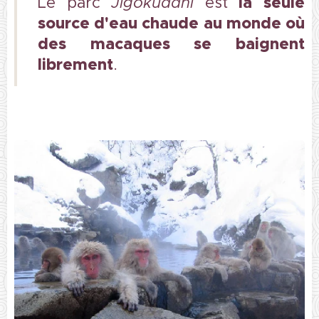
l
a seule
Le parc
Jigokudani
est
source d'eau chaude au monde où
des macaques se baignent
librement
.