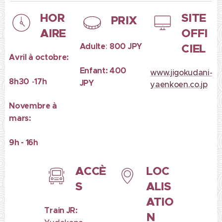
HOR
SITE
PRIX
AIRE
OFFI
Adulte
:
800 JPY
CIEL
Avril à octobre:
Enfant: 400
www.jigokudani-
8h30
-
17h
JPY
yaenkoen.co.jp
Novembre à
mars:
9h - 16h
ACCÈ
LOC
S
ALIS
ATIO
Train JR:
N