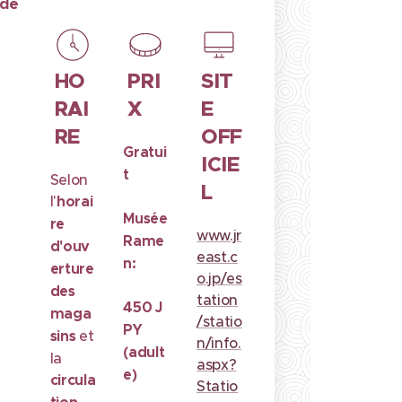
 de
HO
PRI
SIT
RAI
X
E
RE
OFF
Gratui
ICIE
t
Selon
L
l'
horai
Musée
re
www.jr
Rame
d'ouv
east.c
n:
erture
o.jp/es
des
tation
450 J
maga
/statio
PY
sins
et
n/info.
(adult
la
aspx?
e)
circula
Statio