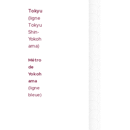
Tokyu
(ligne
Tokyu
Shin-
Yokoh
ama)
Métro
de
Yokoh
ama
(ligne
bleue)