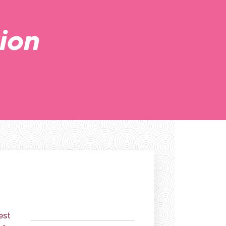
ion
est