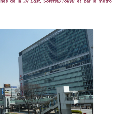
ignes de la
JR East, Sotetsu/Tokyu
et par le métro