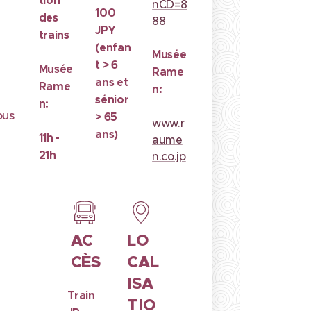
tion
nCD=8
100
des
88
JPY
trains
(enfan
Musée
t > 6
Musée
Rame
ans et
Rame
n:
sénior
n:
us
> 65
www.r
ans)
11h -
aume
21h
n.co.jp
AC
LO
CÈS
CAL
ISA
Train
TIO