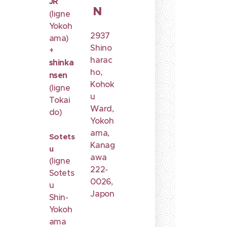
JR
N
(ligne
Yokoh
2937
ama)
Shino
+
harac
shinka
ho,
nsen
Kohok
(ligne
u
Tokai
Ward,
do)
Yokoh
ama,
Sotets
Kanag
u
awa
(ligne
222-
Sotets
0026,
u
Japon
Shin-
Yokoh
ama