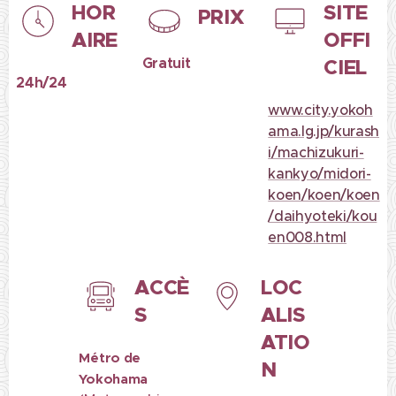
HOR
SITE
PRIX
AIRE
OFFI
Gratuit
CIEL
24h/24
www.city.yokoh
ama.lg.jp/kurash
i/machizukuri-
kankyo/midori-
koen/koen/koen
/daihyoteki/kou
en008.html
ACCÈ
LOC
S
ALIS
ATIO
Métro de
N
Yokohama