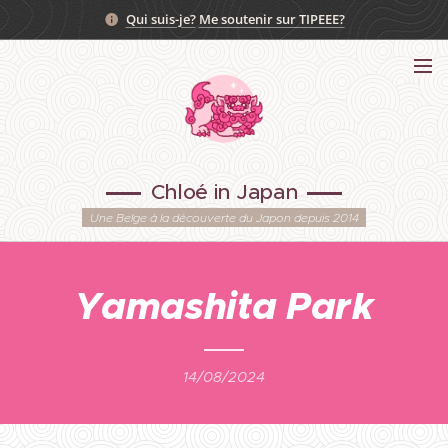
Qui suis-je?
Me soutenir sur TIPEEE?
Chloé in Japan
Une Belge à la découverte du Japon depuis 2014
Yamashita Park
14/08/2024