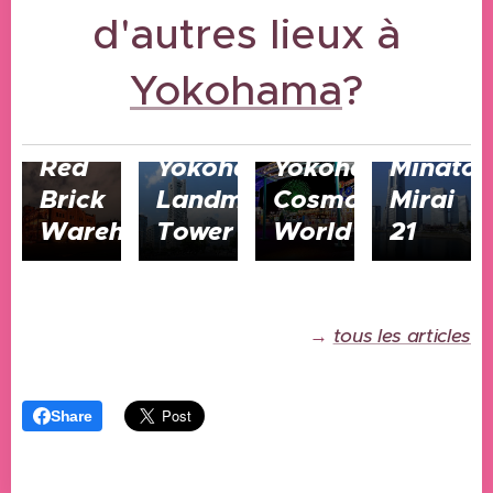
d'autres lieux à
Yokohama
?
17/08/2024
Yokohama
17/08/2024
17/08/2024
17/08/2024
Red
Yokohama
Yokohama
Minato
Brick
Landmark
Cosmo
Mirai
Warehouse
Tower
World
21
→
tous les articles
Share