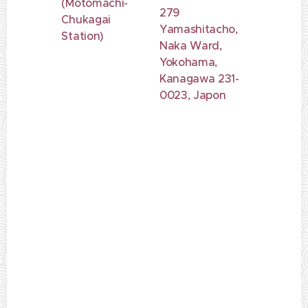
(Motomachi-
279
Chukagai
Yamashitacho,
Station)
Naka Ward,
Yokohama,
Kanagawa 231-
0023, Japon