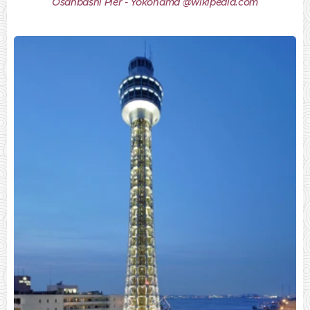
Osanbashi Pier - Yokohama @wikipedia.com