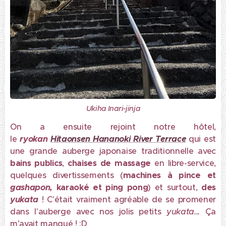
Ukiha Inari-jinja
On a ensuite rejoint notre hôtel,
le
ryokan
Hitaonsen Hananoki River Terrace
qui est
une grande auberge japonaise traditionnelle avec
bains publics
,
chaises de massage
en libre-service,
quelques divertissements (
machines à pince et
gashapon,
karaoké et ping pong
) et surtout,
des
yukata
! C'était vraiment agréable de se promener
dans l'auberge avec nos jolis petits
yukata...
Ça
m’avait manqué ! :D