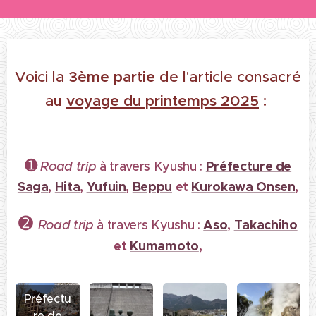
Voici la
3ème partie
de l'article consacré
au
voyage du printemps 2025
:
➊
Préfecture de
Road trip
à travers Kyushu :
Saga
,
Hita
,
Yufuin
,
Beppu
et
Kurokawa Onsen
,
➋
Aso
,
Takachiho
Road trip
à travers Kyushu :
et
Kumamoto
,
Préfectu
re de