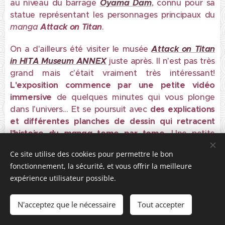
au niveau du barrage
Oyama Dam
, connu pour sa
statue représentant les personnages principaux du
manga
Attack on Titan
.
On a d'ailleurs été visiter le musée
Attack on Titan
in HITA Museum ANNEX
juste après. Il n'est pas très
grand mais c'était vraiment très intéressant!
L'exposition commence par une petite vidéo
immersive
de quelques minutes qui vous plonge
dans l'univers...
Et se poursuit avec
des explications
et différentes planches de dessin qui retracent
l'histoire du
manga
tome par tome
. Une petite
boutique exclusive se trouve juste avant la sortie.
Ce site utilise des cookies pour permettre le bon
fonctionnement, la sécurité, et vous offrir la meilleure
expérience utilisateur possible.
Attack on
Le
mangaka
de l’œuvre
Titan
est originaire de la ville d'
Hita
N'acceptez que le nécessaire
Tout accepter
plusieurs
et on retrouve