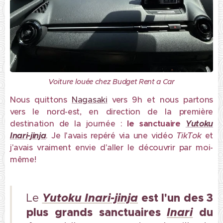
Voiture louée chez Budget Rent a Car
Nous quittons
Nagasaki
vers 9h et nous partons
vers le nord-est, en direction de la première
destination de la journée :
le sanctuaire
Yutoku
Inari-jinja
. Je l'avais repéré via une vidéo
TikTok
et
j'avais vraiment envie d'aller le découvrir par moi-
même!
Yutoku Inari-jinja
est l'un des 3
Le
plus grands sanctuaires
Inari
du