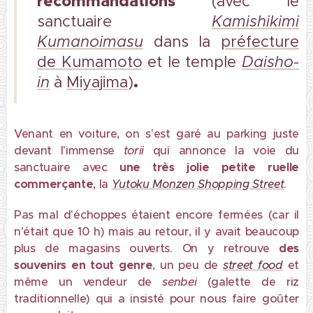
recommandations
(avec le
sanctuaire
Kamishikimi
Kumanoimasu
dans la
préfecture
de Kumamoto
et le temple
Daisho-
.
in
à
Miyajima
)
Venant en voiture, on s'est garé au parking juste
devant l'immense
torii
qui annonce la voie du
sanctuaire avec
une très jolie petite ruelle
commerçante
, la
Yutoku Monzen
Shopping Street
.
Pas mal d'échoppes étaient encore fermées (car il
n'était que 10 h) mais au retour, il y avait beaucoup
plus de magasins ouverts. On y retrouve
des
souvenirs en tout genre
, un peu de
street food
et
même un vendeur de
senbei
(galette de riz
traditionnelle) qui a insisté pour nous faire goûter