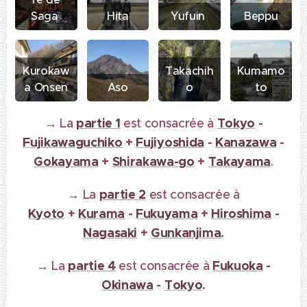
Saga
Hita
Yufuin
Beppu
Kurokaw
Takachih
Kumamo
a Onsen
Aso
o
to
→
partie 1
Tokyo
-
La
est consacrée à
Fujikawaguchiko
+
Fujiyo
shida
-
Kanazawa
-
Gokayama
+
Shirakawa-go
+
Takayama
.
→
partie 2
La
est consacrée à
Kyoto
+
Kurama
-
Fukuyama
+
Hiroshima
-
Nagasaki
+
Gunkanjima
.
→
partie 4
Fukuoka
-
La
est consacrée à
Okinawa
-
Tokyo
.