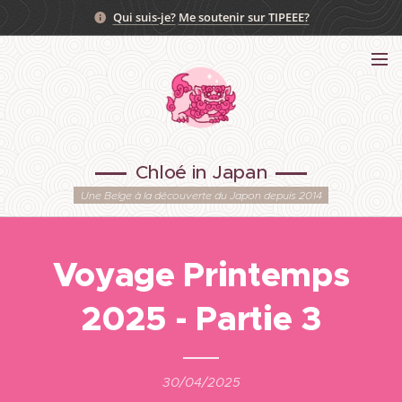
Qui suis-je?
Me soutenir sur TIPEEE?
Chloé in Japan
Une Belge à la découverte du Japon depuis 2014
Voyage Printemps
2025 - Partie 3
30/04/2025